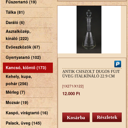
Fűszertartó (19)
Tálka (81)
Daráló (6)
Asztalközép,
kínáló (222)
Evőeszközök (67)
Gyertyatartó (102)
Kancsó, kiöntő (173)
ANTIK CSISZOLT DUGÓS FÚJT
Kehely, kupa,
ÜVEG ITALKÍNÁLÓ 22.9 CM
pohár (256)
[1X271/X122]
Mérleg (7)
12.000 Ft
Mozsár (19)
Kaspó, virágtartó (16)
Részletek
Palack, üveg (145)