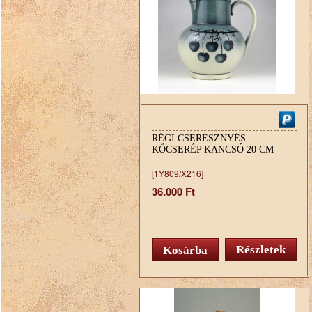
RÉGI CSERESZNYÉS
KŐCSERÉP KANCSÓ 20 CM
[1Y809/X216]
36.000 Ft
Részletek