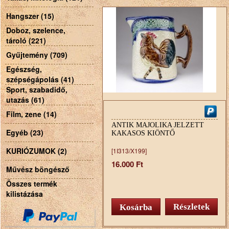
Hangszer (15)
Doboz, szelence,
tároló (221)
Gyűjtemény (709)
Egészség,
szépségápolás (41)
Sport, szabadidő,
utazás (61)
Film, zene (14)
ANTIK MAJOLIKA JELZETT
Egyéb (23)
KAKASOS KIÖNTŐ
KURIÓZUMOK (2)
[1I313/X199]
16.000 Ft
Művész böngésző
Összes termék
kilistázása
Részletek