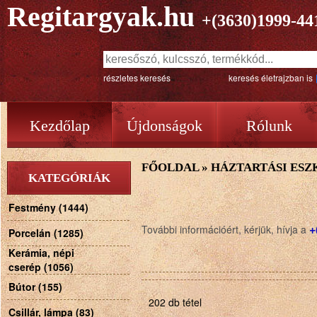
Regitargyak.hu
+(3630)1999-44
részletes keresés
keresés életrajzban is
Kezdőlap
Újdonságok
Rólunk
FŐOLDAL
»
HÁZTARTÁSI ESZ
KATEGÓRIÁK
Festmény (1444)
+
További információért, kérjük, hívja a
Porcelán (1285)
Kerámia, népi
cserép (1056)
Bútor (155)
202 db tétel
Csillár, lámpa (83)