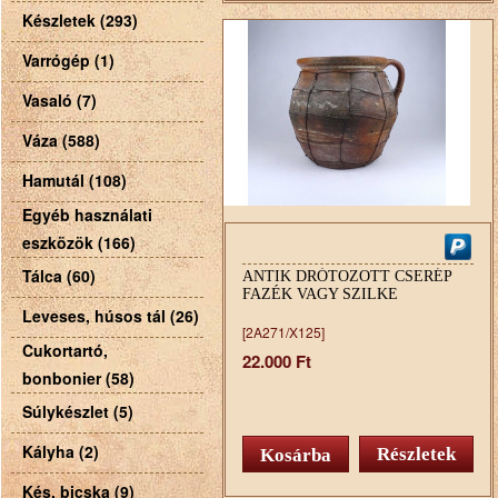
Készletek (293)
Varrógép (1)
Vasaló (7)
Váza (588)
Hamutál (108)
Egyéb használati
eszközök (166)
Tálca (60)
ANTIK DRÓTOZOTT CSERÉP
FAZÉK VAGY SZILKE
Leveses, húsos tál (26)
[2A271/X125]
Cukortartó,
22.000 Ft
bonbonier (58)
Súlykészlet (5)
Kályha (2)
Részletek
Kés, bicska (9)