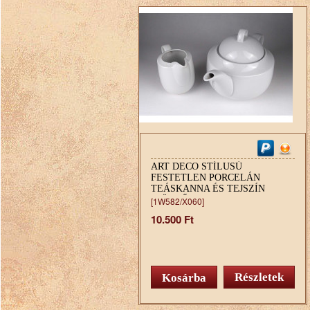
ART DECO STÍLUSÚ
FESTETLEN PORCELÁN
TEÁSKANNA ÉS TEJSZÍN
KIÖNTŐ
[1W582/X060]
10.500 Ft
Részletek