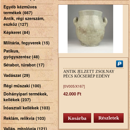
Egyéb kézműves
termékek (667)
Antik, régi szerszám,
eszköz (127)
Képkeret (84)
Militária, fegyverek (15)
Patikus,
gyógyszerész (48)
Sétabot, túrabot (17)
ANTIK JELZETT ZSOLNAY
Vadászat (29)
PÉCS KŐCSERÉP EDÉNY
Régi műszaki (100)
[0V005/X167]
42.000 Ft
Dohányipari termékek,
kellékek (237)
Íróasztali kellékek (103)
Reklám, relikvia (103)
Részletek
Vallás, mitológia (121)