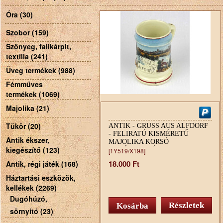
Óra (30)
Szobor (159)
Szőnyeg, falikárpit,
textília (241)
Üveg termékek (988)
Fémműves
termékek (1069)
Majolika (21)
Tükör (20)
ANTIK - GRUSS AUS ALFDORF
- FELIRATÚ KISMÉRETŰ
Antik ékszer,
MAJOLIKA KORSÓ
kiegészítő (123)
EMLÉKKORSÓ 8.7 CM
[1Y519/X198]
18.000 Ft
Antik, régi játék (168)
Háztartási eszközök,
kellékek (2269)
Dugóhúzó,
Részletek
sörnyitó (23)