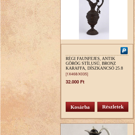
RÉGI FAUNFEJES, ANTIK
GÖRÖG STÍLUSÚ, BRONZ
KARAFFA, DÍSZKANCSÓ 25.8
CM
[1X468/X035]
32.000 Ft
Részletek