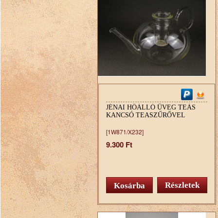
JÉNAI HŐÁLLÓ ÜVEG TEÁS
KANCSÓ TEASZŰRŐVEL
[1W871/X232]
9.300 Ft
Részletek