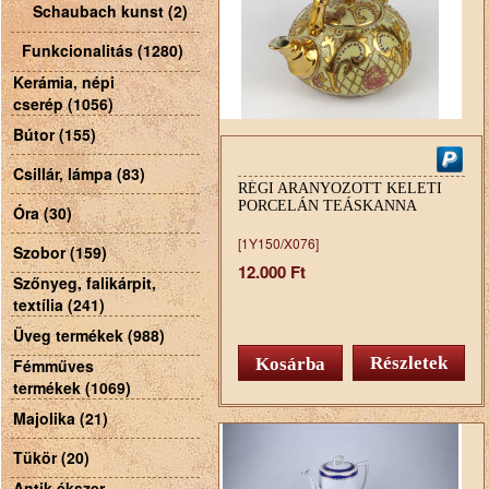
Schaubach kunst (2)
Funkcionalitás (1280)
Kerámia, népi
cserép (1056)
Bútor (155)
Csillár, lámpa (83)
RÉGI ARANYOZOTT KELETI
PORCELÁN TEÁSKANNA
Óra (30)
[1Y150/X076]
Szobor (159)
12.000 Ft
Szőnyeg, falikárpit,
textília (241)
Üveg termékek (988)
Részletek
Fémműves
termékek (1069)
Majolika (21)
Tükör (20)
Antik ékszer,