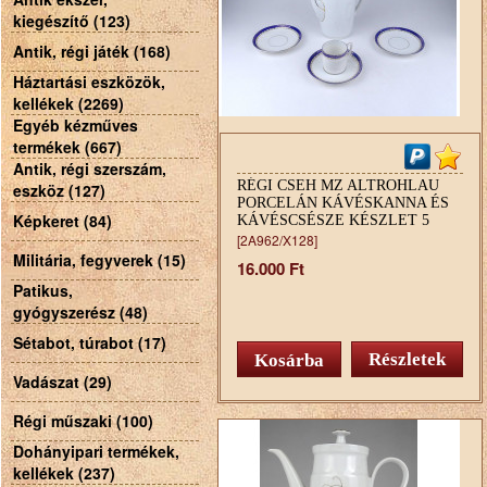
kiegészítő (123)
Antik, régi játék (168)
Háztartási eszközök,
kellékek (2269)
Egyéb kézműves
termékek (667)
Antik, régi szerszám,
RÉGI CSEH MZ ALTROHLAU
eszköz (127)
PORCELÁN KÁVÉSKANNA ÉS
Képkeret (84)
KÁVÉSCSÉSZE KÉSZLET 5
DARAB
[2A962/X128]
Militária, fegyverek (15)
16.000 Ft
Patikus,
gyógyszerész (48)
Sétabot, túrabot (17)
Részletek
Vadászat (29)
Régi műszaki (100)
Dohányipari termékek,
kellékek (237)