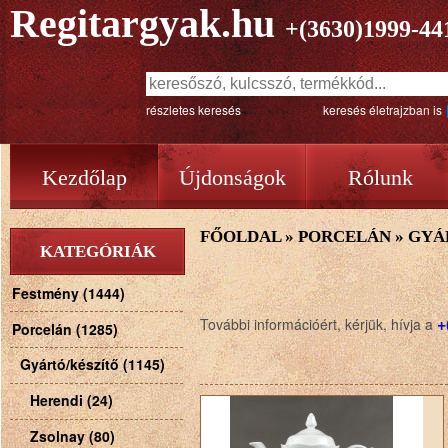
Regitargyak.hu
+(3630)1999-44
részletes keresés
keresés életrajzban is
Kezdőlap
Újdonságok
Rólunk
FŐOLDAL
»
PORCELÁN
»
GYÁ
KATEGÓRIÁK
Festmény (1444)
+
További információért, kérjük, hívja a
Porcelán (1285)
Gyártó/készítő (1145)
Herendi (24)
Zsolnay (80)