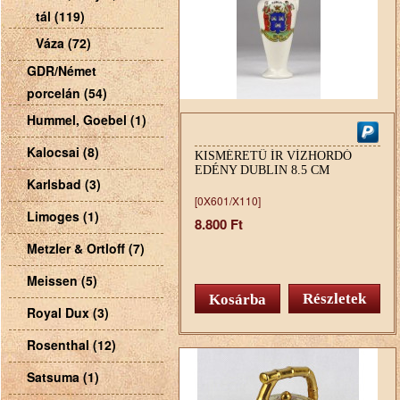
tál (119)
Váza (72)
GDR/Német
porcelán (54)
Hummel, Goebel (1)
Kalocsai (8)
KISMÉRETŰ ÍR VÍZHORDÓ
EDÉNY DUBLIN 8.5 CM
Karlsbad (3)
[0X601/X110]
Limoges (1)
8.800 Ft
Metzler & Ortloff (7)
Meissen (5)
Részletek
Royal Dux (3)
Rosenthal (12)
Satsuma (1)