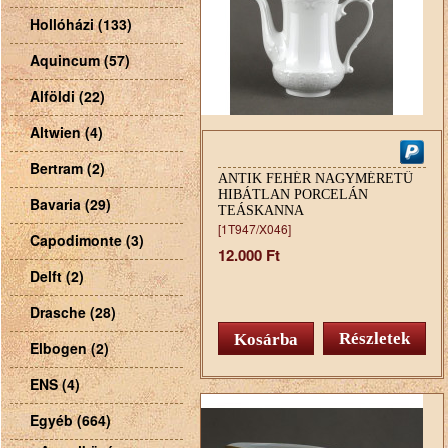
Hollóházi (133)
Aquincum (57)
Alföldi (22)
Altwien (4)
Bertram (2)
ANTIK FEHÉR NAGYMÉRETŰ
HIBÁTLAN PORCELÁN
Bavaria (29)
TEÁSKANNA
[1T947/X046]
Capodimonte (3)
12.000 Ft
Delft (2)
Drasche (28)
Részletek
Elbogen (2)
ENS (4)
Egyéb (664)