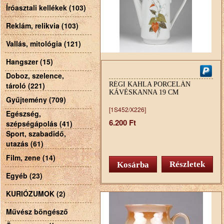
Íróasztali kellékek (103)
Reklám, relikvia (103)
Vallás, mitológia (121)
Hangszer (15)
Doboz, szelence,
tároló (221)
RÉGI KAHLA PORCELÁN
KÁVÉSKANNA 19 CM
Gyűjtemény (709)
[1S452/X226]
Egészség,
6.200 Ft
szépségápolás (41)
Sport, szabadidő,
utazás (61)
Film, zene (14)
Részletek
Egyéb (23)
KURIÓZUMOK (2)
Művész böngésző