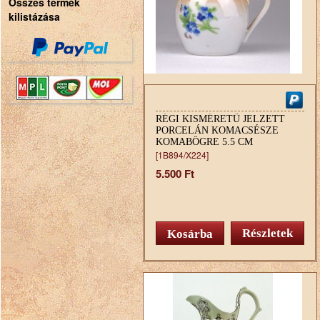
Összes termék
kilistázása
RÉGI KISMÉRETŰ JELZETT
PORCELÁN KOMACSÉSZE
KOMABÖGRE 5.5 CM
[1B894/X224]
5.500 Ft
Részletek