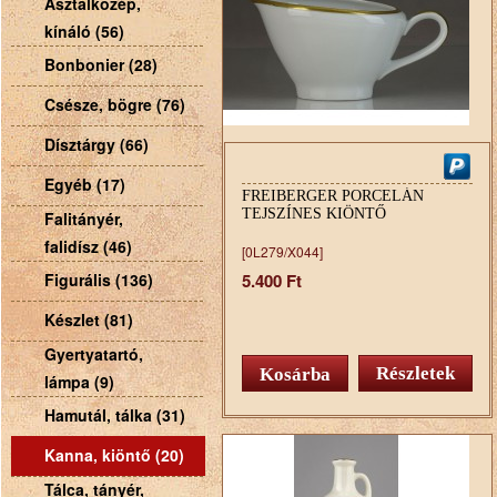
Asztalközép,
kínáló (56)
Bonbonier (28)
Csésze, bögre (76)
Dísztárgy (66)
Egyéb (17)
FREIBERGER PORCELÁN
TEJSZÍNES KIÖNTŐ
Falitányér,
falidísz (46)
[0L279/X044]
Figurális (136)
5.400 Ft
Készlet (81)
Gyertyatartó,
Részletek
lámpa (9)
Hamutál, tálka (31)
Kanna, kiöntő (20)
Tálca, tányér,