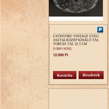
GYÖNYÖRŰ VINTAGE ÜVEG
ASZTALKÖZÉP KÍNÁLÓ TÁL
TORTÁS TÁL 32.5 CM
[1Q891/X292]
12.000 Ft
Részletek