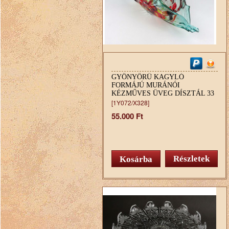
GYÖNYÖRŰ KAGYLÓ
FORMÁJÚ MURÁNÓI
KÉZMŰVES ÜVEG DÍSZTÁL 33
CM
[1Y072/X328]
55.000 Ft
Részletek