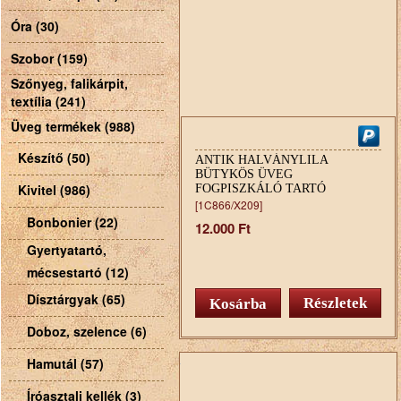
Óra (30)
Szobor (159)
Szőnyeg, falikárpit,
textília (241)
Üveg termékek (988)
Készítő (50)
ANTIK HALVÁNYLILA
BÜTYKÖS ÜVEG
Kivitel (986)
FOGPISZKÁLÓ TARTÓ
[1C866/X209]
Bonbonier (22)
12.000 Ft
Gyertyatartó,
mécsestartó (12)
Dísztárgyak (65)
Részletek
Doboz, szelence (6)
Hamutál (57)
Íróasztali kellék (3)