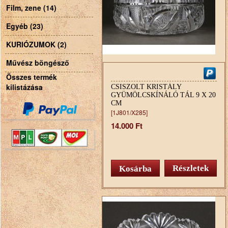
Film, zene (14)
Egyéb (23)
KURIÓZUMOK (2)
Művész böngésző
Összes termék
kilistázása
CSISZOLT KRISTÁLY
GYÜMÖLCSKÍNÁLÓ TÁL 9 X 20
CM
[1J801/X285]
14.000 Ft
Részletek