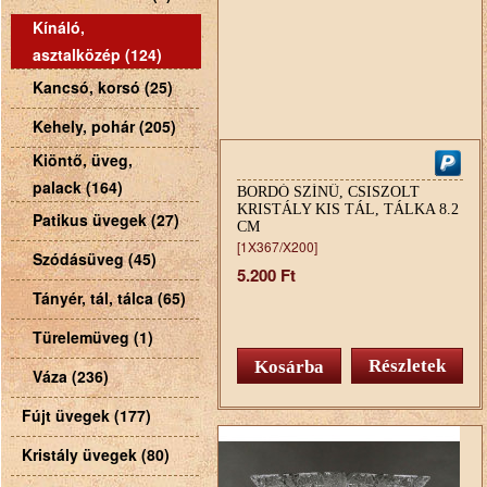
Kínáló,
asztalközép (124)
Kancsó, korsó (25)
Kehely, pohár (205)
Kiöntő, üveg,
palack (164)
BORDÓ SZÍNŰ, CSISZOLT
KRISTÁLY KIS TÁL, TÁLKA 8.2
Patikus üvegek (27)
CM
[1X367/X200]
Szódásüveg (45)
5.200 Ft
Tányér, tál, tálca (65)
Türelemüveg (1)
Részletek
Váza (236)
Fújt üvegek (177)
Kristály üvegek (80)