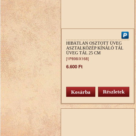
HIBÁTLAN OSZTOTT ÜVEG
ASZTALKÖZÉP KÍNÁLÓ TÁL
ÜVEG TÁL 25 CM
[1P898/X168]
6.600 Ft
Részletek