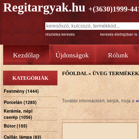
Regitargyak.hu
+(3630)1999-44
részletes keresés
keresés életrajzban is
Kezdőlap
Újdonságok
Rólunk
FŐOLDAL
»
ÜVEG TERMÉKEK
KATEGÓRIÁK
Festmény (1444)
+
További információért, kérjük, hívja a
Porcelán (1285)
Kerámia, népi
cserép (1056)
Bútor (155)
Csillár, lámpa (83)