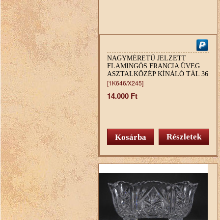
NAGYMÉRETŰ JELZETT
FLAMINGÓS FRANCIA ÜVEG
ASZTALKÖZÉP KÍNÁLÓ TÁL 36
CM
[1K646/X245]
14.000 Ft
Részletek