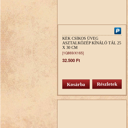
KÉK CSÍKOS ÜVEG
ASZTALKÖZÉP KÍNÁLÓ TÁL 25
X 30 CM
[1Q869/X165]
32.500 Ft
Részletek