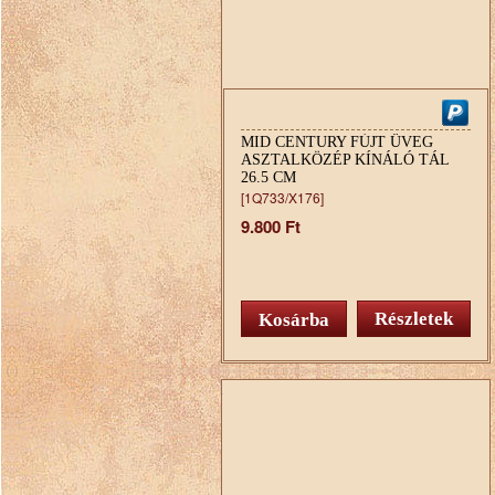
MID CENTURY FÚJT ÜVEG
ASZTALKÖZÉP KÍNÁLÓ TÁL
26.5 CM
[1Q733/X176]
9.800 Ft
Részletek