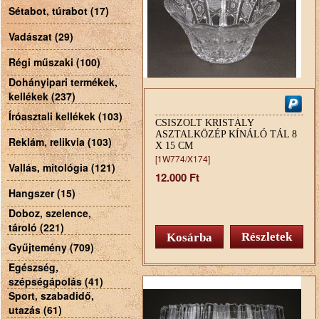
Sétabot, túrabot (17)
Vadászat (29)
Régi műszaki (100)
Dohányipari termékek,
kellékek (237)
Íróasztali kellékek (103)
CSISZOLT KRISTÁLY
ASZTALKÖZÉP KÍNÁLÓ TÁL 8
Reklám, relikvia (103)
X 15 CM
[1W774/X174]
Vallás, mitológia (121)
12.000 Ft
Hangszer (15)
Doboz, szelence,
tároló (221)
Részletek
Gyűjtemény (709)
Egészség,
szépségápolás (41)
Sport, szabadidő,
utazás (61)