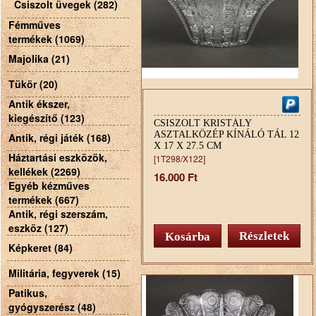
Csiszolt üvegek (282)
Fémműves
termékek (1069)
Majolika (21)
Tükör (20)
Antik ékszer,
kiegészítő (123)
CSISZOLT KRISTÁLY
ASZTALKÖZÉP KÍNÁLÓ TÁL 12
Antik, régi játék (168)
X 17 X 27.5 CM
Háztartási eszközök,
[1T298/X122]
kellékek (2269)
16.000 Ft
Egyéb kézműves
termékek (667)
Antik, régi szerszám,
eszköz (127)
Részletek
Képkeret (84)
Militária, fegyverek (15)
Patikus,
gyógyszerész (48)