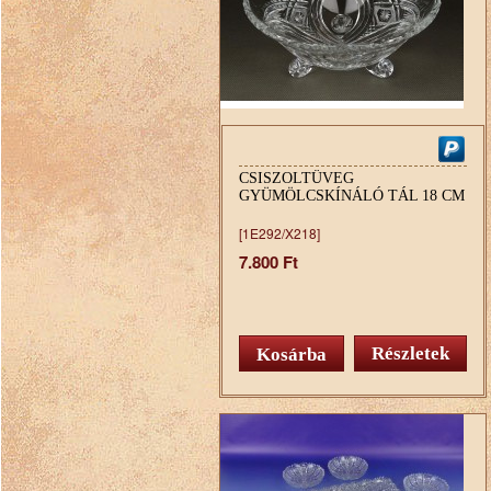
CSISZOLTÜVEG
GYÜMÖLCSKÍNÁLÓ TÁL 18 CM
[1E292/X218]
7.800 Ft
Részletek