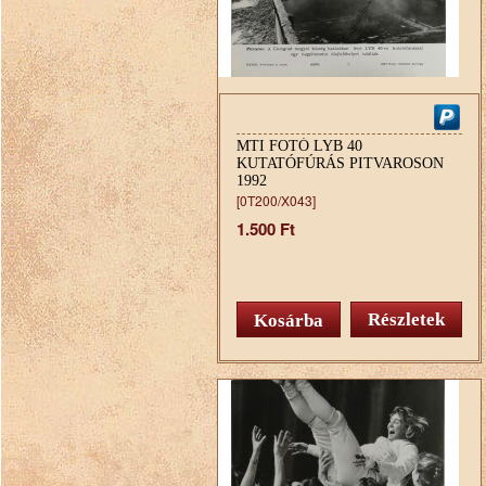
MTI FOTÓ LYB 40
KUTATÓFÚRÁS PITVAROSON
1992
[0T200/X043]
1.500 Ft
Részletek