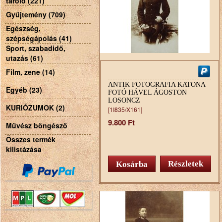
tároló (221)
Gyűjtemény (709)
Egészség,
szépségápolás (41)
Sport, szabadidő,
utazás (61)
Film, zene (14)
ANTIK FOTOGRÁFIA KATONA
Egyéb (23)
FOTÓ HÁVEL ÁGOSTON
LOSONCZ
KURIÓZUMOK (2)
[1I835/X161]
9.800 Ft
Művész böngésző
Összes termék
kilistázása
Részletek