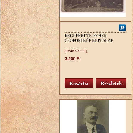
RÉGI FEKETE-FEHÉR
CSOPORTKÉP KÉPESLAP
[0V467/X319]
3.200 Ft
Részletek