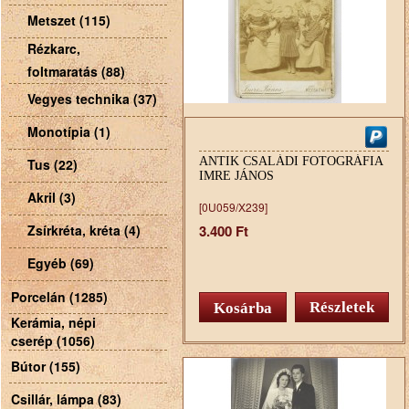
Metszet (115)
Rézkarc,
foltmaratás (88)
Vegyes technika (37)
Monotípia (1)
ANTIK CSALÁDI FOTOGRÁFIA
Tus (22)
IMRE JÁNOS
Akril (3)
[0U059/X239]
Zsírkréta, kréta (4)
3.400 Ft
Egyéb (69)
Porcelán (1285)
Részletek
Kerámia, népi
cserép (1056)
Bútor (155)
Csillár, lámpa (83)