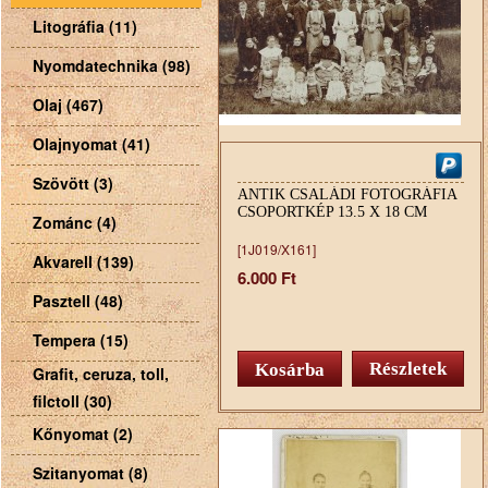
Litográfia (11)
Nyomdatechnika (98)
Olaj (467)
Olajnyomat (41)
Szövött (3)
ANTIK CSALÁDI FOTOGRÁFIA
CSOPORTKÉP 13.5 X 18 CM
Zománc (4)
[1J019/X161]
Akvarell (139)
6.000 Ft
Pasztell (48)
Tempera (15)
Részletek
Grafit, ceruza, toll,
filctoll (30)
Kőnyomat (2)
Szitanyomat (8)