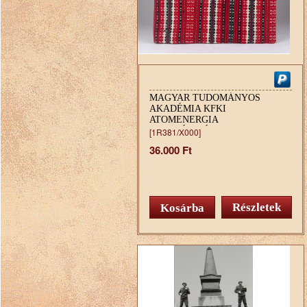
MAGYAR TUDOMÁNYOS
AKADÉMIA KFKI
ATOMENERGIA
KUTATÓINTÉZET 1950-1970
[1R381/X000]
ALBUM
36.000 Ft
Részletek