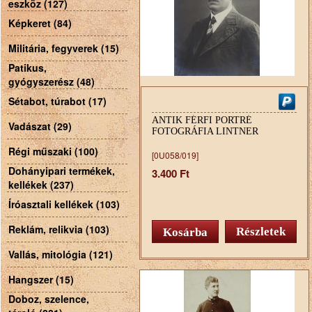
eszköz (127)
Képkeret (84)
Militária, fegyverek (15)
Patikus,
gyógyszerész (48)
Sétabot, túrabot (17)
ANTIK FÉRFI PORTRÉ
Vadászat (29)
FOTOGRÁFIA LINTNER
Régi műszaki (100)
[0U058/019]
Dohányipari termékek,
3.400 Ft
kellékek (237)
Íróasztali kellékek (103)
Reklám, relikvia (103)
Részletek
Vallás, mitológia (121)
Hangszer (15)
Doboz, szelence,