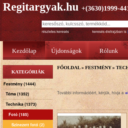
Regitargyak.hu
+(3630)1999-44
részletes keresés
keresés életrajzban is
Kezdőlap
Újdonságok
Rólunk
FŐOLDAL
»
FESTMÉNY
»
TEC
KATEGÓRIÁK
Festmény (1444)
+
További információért, kérjük, hívja a
Téma (1352)
Technika (1373)
Fotó (185)
Színezett fotó (2)