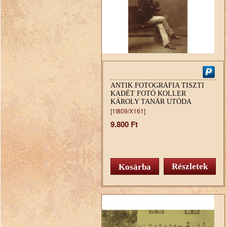
ANTIK FOTOGRÁFIA TISZTI
KADÉT FOTÓ KOLLER
KÁROLY TANÁR UTÓDA
SZENES
[1I809/X161]
9.800 Ft
Részletek