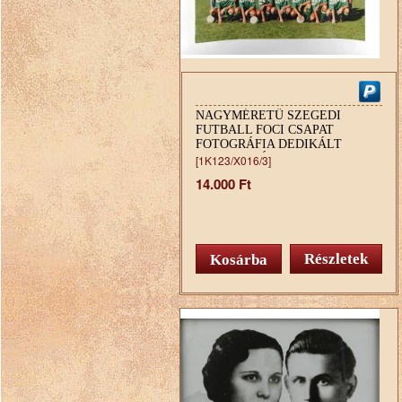
NAGYMÉRETŰ SZEGEDI
FUTBALL FOCI CSAPAT
FOTOGRÁFIA DEDIKÁLT
CSOPORTKÉP
[1K123/X016/3]
14.000 Ft
Részletek