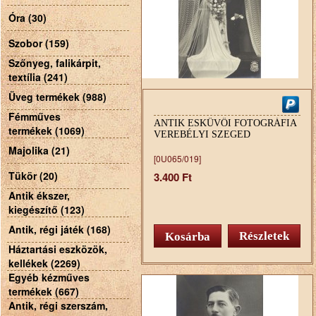
Óra (30)
Szobor (159)
Szőnyeg, falikárpit,
textília (241)
Üveg termékek (988)
Fémműves
ANTIK ESKÜVŐI FOTOGRÁFIA
termékek (1069)
VEREBÉLYI SZEGED
Majolika (21)
[0U065/019]
Tükör (20)
3.400 Ft
Antik ékszer,
kiegészítő (123)
Antik, régi játék (168)
Részletek
Háztartási eszközök,
kellékek (2269)
Egyéb kézműves
termékek (667)
Antik, régi szerszám,