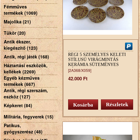
Fémműves
termékek (1069)
Majolika (21)
Tükör (20)
Antik ékszer,
kiegészítő (123)
RÉGI 5 SZEMÉLYES KELETI
Antik, régi játék (168)
STÍLUSÚ VIRÁGMINTÁS
Háztartási eszközök,
KERÁMIA SÜTEMÉNYES
KÉSZLET 6 DARAB
[2A368/X059]
kellékek (2269)
Egyéb kézműves
42.000 Ft
termékek (667)
Antik, régi szerszám,
eszköz (127)
Részletek
Képkeret (84)
Militária, fegyverek (15)
Patikus,
gyógyszerész (48)