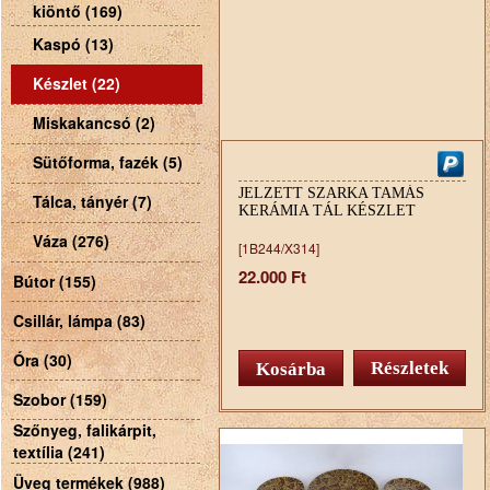
kiöntő (169)
Kaspó (13)
Készlet (22)
Miskakancsó (2)
Sütőforma, fazék (5)
JELZETT SZARKA TAMÁS
Tálca, tányér (7)
KERÁMIA TÁL KÉSZLET
Váza (276)
[1B244/X314]
22.000 Ft
Bútor (155)
Csillár, lámpa (83)
Óra (30)
Részletek
Szobor (159)
Szőnyeg, falikárpit,
textília (241)
Üveg termékek (988)