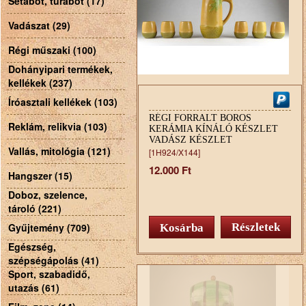
Sétabot, túrabot (17)
Vadászat (29)
Régi műszaki (100)
Dohányipari termékek,
kellékek (237)
Íróasztali kellékek (103)
RÉGI FORRALT BOROS
Reklám, relikvia (103)
KERÁMIA KÍNÁLÓ KÉSZLET
VADÁSZ KÉSZLET
Vallás, mitológia (121)
[1H924/X144]
12.000 Ft
Hangszer (15)
Doboz, szelence,
tároló (221)
Gyűjtemény (709)
Részletek
Egészség,
szépségápolás (41)
Sport, szabadidő,
utazás (61)