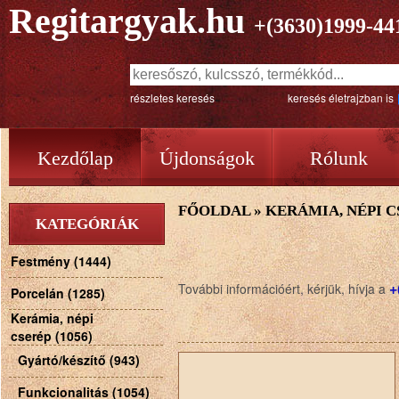
Regitargyak.hu
+(3630)1999-44
részletes keresés
keresés életrajzban is
Kezdőlap
Újdonságok
Rólunk
FŐOLDAL
»
KERÁMIA, NÉPI C
KATEGÓRIÁK
Festmény (1444)
+
További információért, kérjük, hívja a
Porcelán (1285)
Kerámia, népi
cserép (1056)
Gyártó/készítő (943)
Funkcionalitás (1054)