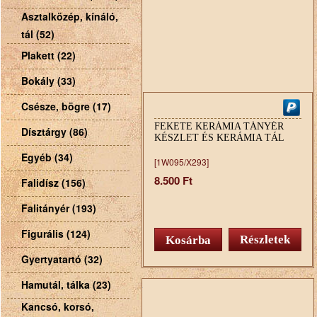
Asztalközép, kínáló,
tál (52)
Plakett (22)
Bokály (33)
Csésze, bögre (17)
FEKETE KERÁMIA TÁNYÉR
Dísztárgy (86)
KÉSZLET ÉS KERÁMIA TÁL
Egyéb (34)
[1W095/X293]
8.500 Ft
Falidísz (156)
Falitányér (193)
Figurális (124)
Részletek
Gyertyatartó (32)
Hamutál, tálka (23)
Kancsó, korsó,