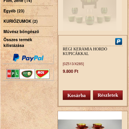
Film, zene (14)
Egyéb (23)
KURIÓZUMOK (2)
Művész böngésző
Összes termék
kilistázása
RÉGI KERÁMIA HORDÓ
KUPICÁKKAL
[0Z513/X285]
9.800 Ft
Részletek