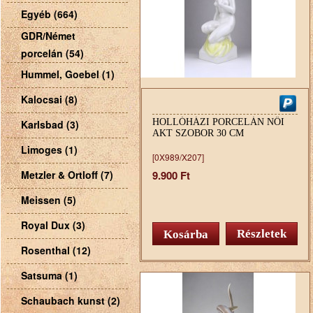
Egyéb (664)
GDR/Német
porcelán (54)
Hummel, Goebel (1)
Kalocsai (8)
HOLLÓHÁZI PORCELÁN NŐI
Karlsbad (3)
AKT SZOBOR 30 CM
Limoges (1)
[0X989/X207]
Metzler & Ortloff (7)
9.900 Ft
Meissen (5)
Royal Dux (3)
Részletek
Rosenthal (12)
Satsuma (1)
Schaubach kunst (2)