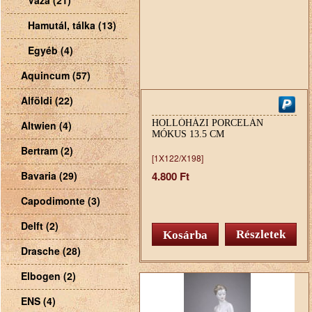
Váza (21)
Hamutál, tálka (13)
Egyéb (4)
Aquincum (57)
Alföldi (22)
HOLLÓHÁZI PORCELÁN
Altwien (4)
MÓKUS 13.5 CM
Bertram (2)
[1X122/X198]
Bavaria (29)
4.800 Ft
Capodimonte (3)
Delft (2)
Részletek
Drasche (28)
Elbogen (2)
ENS (4)