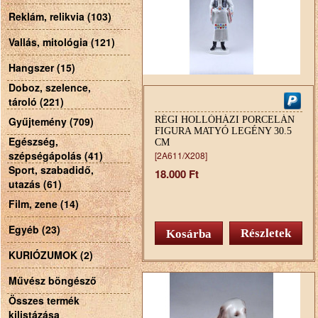
Reklám, relikvia (103)
Vallás, mitológia (121)
Hangszer (15)
Doboz, szelence,
tároló (221)
Gyűjtemény (709)
RÉGI HOLLÓHÁZI PORCELÁN
FIGURA MATYÓ LEGÉNY 30.5
Egészség,
CM
szépségápolás (41)
[2A611/X208]
Sport, szabadidő,
18.000 Ft
utazás (61)
Film, zene (14)
Egyéb (23)
Részletek
KURIÓZUMOK (2)
Művész böngésző
Összes termék
kilistázása