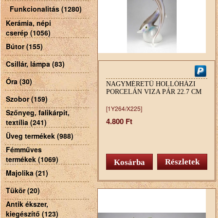
Funkcionalitás (1280)
Kerámia, népi
cserép (1056)
Bútor (155)
Csillár, lámpa (83)
Óra (30)
NAGYMÉRETŰ HOLLÓHÁZI
PORCELÁN VIZA PÁR 22.7 CM
Szobor (159)
[1Y264/X225]
Szőnyeg, falikárpit,
4.800 Ft
textília (241)
Üveg termékek (988)
Fémműves
termékek (1069)
Részletek
Majolika (21)
Tükör (20)
Antik ékszer,
kiegészítő (123)