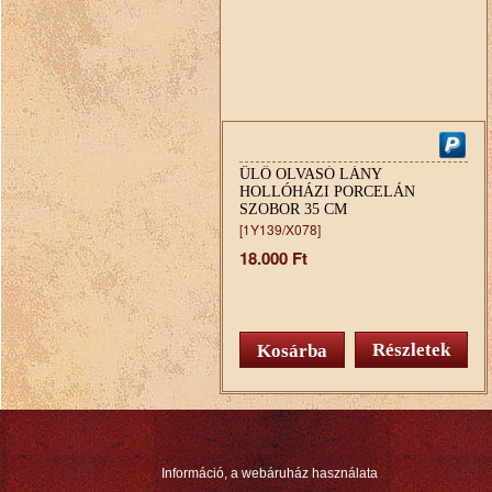
ÜLŐ OLVASÓ LÁNY
HOLLÓHÁZI PORCELÁN
SZOBOR 35 CM
[1Y139/X078]
18.000 Ft
Részletek
Információ, a webáruház használata