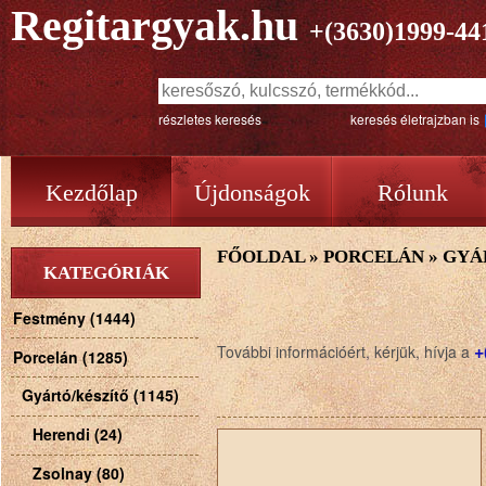
Regitargyak.hu
+(3630)1999-44
részletes keresés
keresés életrajzban is
Kezdőlap
Újdonságok
Rólunk
FŐOLDAL
»
PORCELÁN
»
GYÁ
KATEGÓRIÁK
Festmény (1444)
+
További információért, kérjük, hívja a
Porcelán (1285)
Gyártó/készítő (1145)
Herendi (24)
Zsolnay (80)