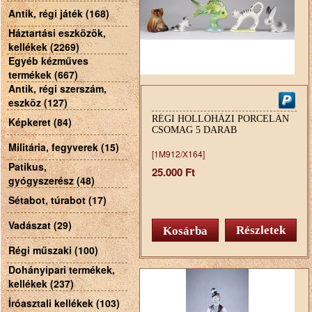
Antik, régi játék (168)
Háztartási eszközök,
kellékek (2269)
Egyéb kézműves
termékek (667)
Antik, régi szerszám,
eszköz (127)
RÉGI HOLLÓHÁZI PORCELÁN
Képkeret (84)
CSOMAG 5 DARAB
Militária, fegyverek (15)
[1M912/X164]
Patikus,
25.000 Ft
gyógyszerész (48)
Sétabot, túrabot (17)
Vadászat (29)
Részletek
Régi műszaki (100)
Dohányipari termékek,
kellékek (237)
Íróasztali kellékek (103)