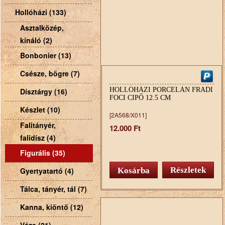
Hollóházi (133)
Asztalközép,
kínáló (2)
Bonbonier (13)
Csésze, bögre (7)
HOLLÓHÁZI PORCELÁN FRADI
Dísztárgy (16)
FOCI CIPŐ 12.5 CM
Készlet (10)
[2A568/X011]
Falitányér,
12.000 Ft
falidísz (4)
Figurális (35)
Részletek
Gyertyatartó (4)
Tálca, tányér, tál (7)
Kanna, kiöntő (12)