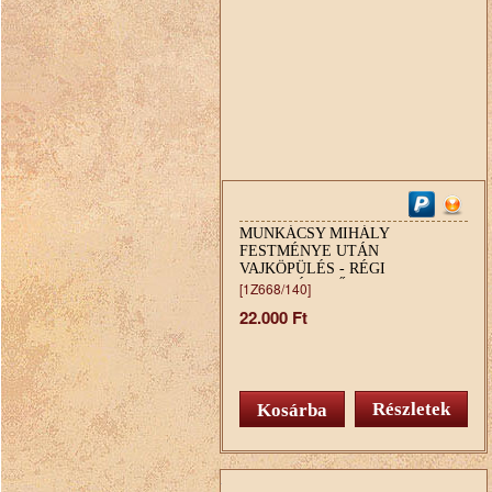
MUNKÁCSY MIHÁLY
FESTMÉNYE UTÁN
VAJKÖPÜLÉS - RÉGI
NAGYMÉRETŰ GOBELIN
[1Z668/140]
FALIKÉP 66 X 46 CM
22.000 Ft
Részletek