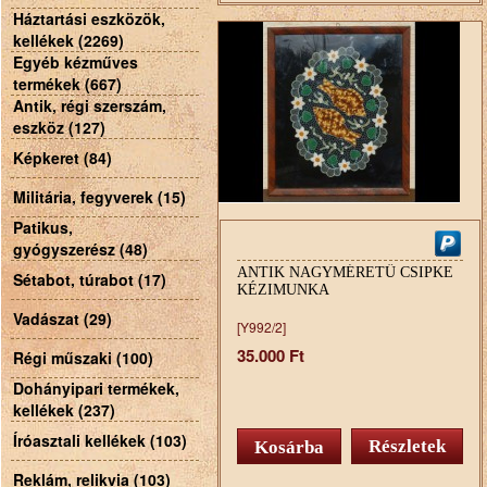
Háztartási eszközök,
kellékek (2269)
Egyéb kézműves
termékek (667)
Antik, régi szerszám,
eszköz (127)
Képkeret (84)
Militária, fegyverek (15)
Patikus,
gyógyszerész (48)
ANTIK NAGYMÉRETŰ CSIPKE
Sétabot, túrabot (17)
KÉZIMUNKA
Vadászat (29)
[Y992/2]
35.000 Ft
Régi műszaki (100)
Dohányipari termékek,
kellékek (237)
Íróasztali kellékek (103)
Részletek
Reklám, relikvia (103)