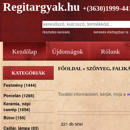
Regitargyak.hu
+(3630)1999-44
részletes keresés
keresés életrajzban is
Kezdőlap
Újdonságok
Rólunk
FŐOLDAL
»
SZŐNYEG, FALIKÁ
KATEGÓRIÁK
Festmény (1444)
+
További információért, kérjük, hívja a
Porcelán (1285)
Kerámia, népi
cserép (1056)
Bútor (155)
221 db tétel
Csillár, lámpa (83)