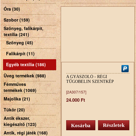
Óra (30)
Szobor (159)
Szőnyeg, falikárpit,
textília (241)
Szőnyeg (45)
Falikárpit (11)
Egyéb textília (186)
Üveg termékek (988)
A GYÁSZOLÓ - RÉGI
TŰGOBELIN SZENTKÉP
Fémműves
termékek (1069)
[2A307/157]
Majolika (21)
24.000 Ft
Tükör (20)
Antik ékszer,
kiegészítő (123)
Részletek
Antik, régi játék (168)