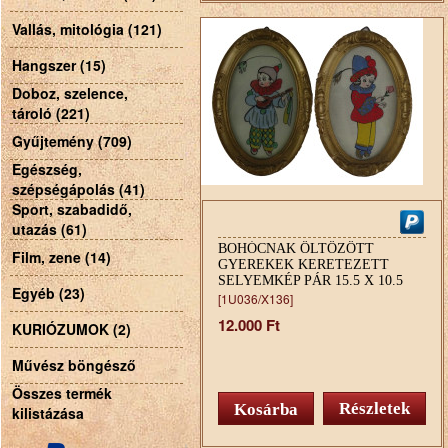
Vallás, mitológia (121)
Hangszer (15)
Doboz, szelence,
tároló (221)
Gyűjtemény (709)
Egészség,
szépségápolás (41)
Sport, szabadidő,
utazás (61)
BOHÓCNAK ÖLTÖZÖTT
Film, zene (14)
GYEREKEK KERETEZETT
SELYEMKÉP PÁR 15.5 X 10.5
Egyéb (23)
CM
[1U036/X136]
12.000 Ft
KURIÓZUMOK (2)
Művész böngésző
Összes termék
Részletek
kilistázása