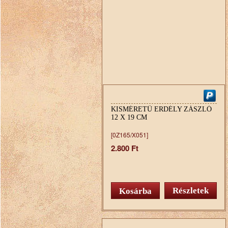
KISMÉRETŰ ERDÉLY ZÁSZLÓ
12 X 19 CM
[0Z165/X051]
2.800 Ft
Részletek