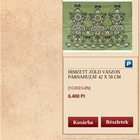
HÍMZETT ZÖLD VÁSZON
PÁRNAHUZAT 42 X 58 CM
[1C302/UZN]
6.400 Ft
Részletek