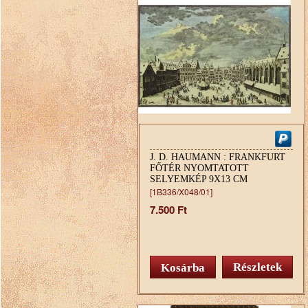
J. D. HAUMANN : FRANKFURT
FŐTÉR NYOMTATOTT
SELYEMKÉP 9X13 CM
[1B336/X048/01]
7.500 Ft
Részletek