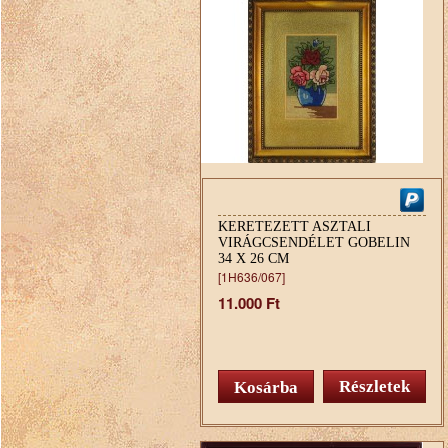
KERETEZETT ASZTALI
VIRÁGCSENDÉLET GOBELIN
34 X 26 CM
[1H636/067]
11.000 Ft
Részletek