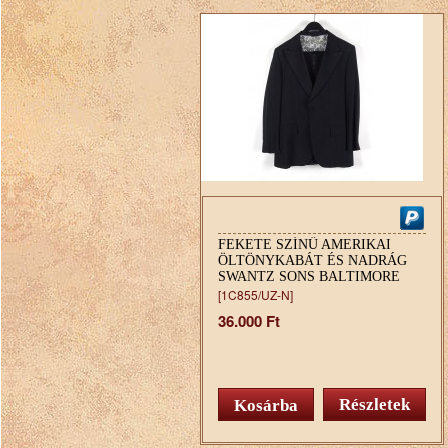
FEKETE SZÍNŰ AMERIKAI
ÖLTÖNYKABÁT ÉS NADRÁG
SWANTZ SONS BALTIMORE
MARYLAND USA
[1C855/UZ-N]
36.000 Ft
Részletek