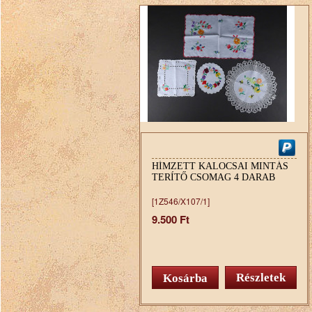
HÍMZETT KALOCSAI MINTÁS
TERÍTŐ CSOMAG 4 DARAB
[1Z546/X107/1]
9.500 Ft
Részletek