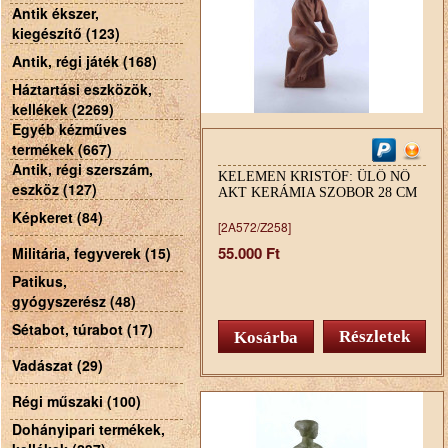
Antik ékszer,
kiegészítő (123)
Antik, régi játék (168)
Háztartási eszközök,
kellékek (2269)
Egyéb kézműves
termékek (667)
Antik, régi szerszám,
KELEMEN KRISTÓF: ÜLŐ NŐ
eszköz (127)
AKT KERÁMIA SZOBOR 28 CM
Képkeret (84)
[2A572/Z258]
55.000 Ft
Militária, fegyverek (15)
Patikus,
gyógyszerész (48)
Sétabot, túrabot (17)
Részletek
Vadászat (29)
Régi műszaki (100)
Dohányipari termékek,