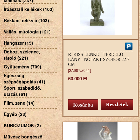
kellékek (237)
Íróasztali kellékek (103)
Reklám, relikvia (103)
Vallás, mitológia (121)
Hangszer (15)
Doboz, szelence,
R. KISS LENKE : TÉRDELŐ
tároló (221)
LÁNY - NŐI AKT SZOBOR 22.7
CM
Gyűjtemény (709)
[2A687/Z041]
Egészség,
60.000 Ft
szépségápolás (41)
Sport, szabadidő,
utazás (61)
Film, zene (14)
Részletek
Egyéb (23)
KURIÓZUMOK (2)
Művész böngésző