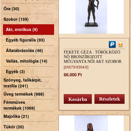
Óra (30)
Szobor (159)
Akt, erotikus (9)
Egyéb figurális (93)
Állatábrázolás (46)
FEKETE GÉZA : TÖRÖLKÖZŐ
NŐ BRONZÍROZOTT
Vallás, mitológia (14)
MŰGYANTA NŐI AKT SZOBOR
35 CM
[2A573/X304/2]
Egyéb (3)
66.000 Ft
Szőnyeg, falikárpit,
textília (241)
Üveg termékek (988)
Részletek
Fémműves
termékek (1069)
Majolika (21)
Tükör (20)