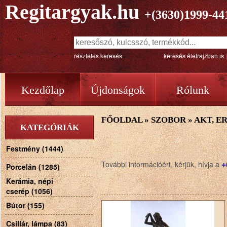
Regitargyak.hu
+(3630)1999-44
részletes keresés
keresés életrajzban is
Kezdőlap
Újdonságok
Rólunk
FŐOLDAL
»
SZOBOR
»
AKT, E
KATEGÓRIÁK
Festmény (1444)
+
További információért, kérjük, hívja a
Porcelán (1285)
Kerámia, népi
cserép (1056)
Bútor (155)
Csillár, lámpa (83)