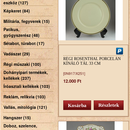
eszköz (127)
Képkeret (84)
Militária, fegyverek (15)
Patikus,
gyógyszerész (48)
Sétabot, túrabot (17)
Vadászat (29)
RÉGI ROSENTHAL PORCELÁN
Régi műszaki (100)
KÍNÁLÓ TÁL 33 CM
Dohányipari termékek,
[0N917/X251]
kellékek (237)
12.000 Ft
Íróasztali kellékek (103)
Reklám, relikvia (103)
Részletek
Vallás, mitológia (121)
Hangszer (15)
Doboz, szelence,