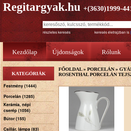
Regitargyak.hu
+(3630)1999-44
részletes keresés
keresés életrajzban is
Kezdőlap
Újdonságok
Rólunk
FŐOLDAL
»
PORCELÁN
»
GYÁ
KATEGÓRIÁK
ROSENTHAL PORCELÁN TEJSZ
Festmény (1444)
Porcelán (1285)
Kerámia, népi
cserép (1056)
Bútor (155)
Csillár, lámpa (83)