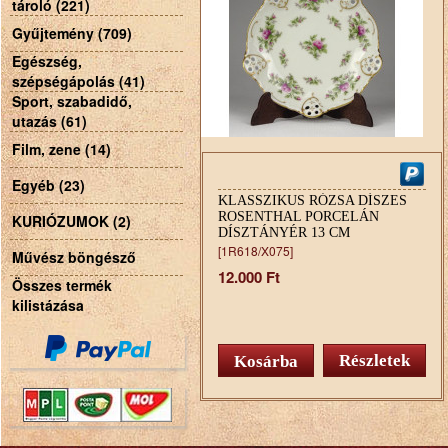
tároló (221)
Gyűjtemény (709)
Egészség,
szépségápolás (41)
Sport, szabadidő,
utazás (61)
Film, zene (14)
Egyéb (23)
KLASSZIKUS RÓZSA DÍSZES
ROSENTHAL PORCELÁN
KURIÓZUMOK (2)
DÍSZTÁNYÉR 13 CM
[1R618/X075]
Művész böngésző
12.000 Ft
Összes termék
kilistázása
Részletek