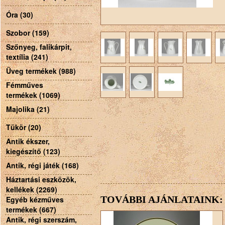
Óra (30)
Szobor (159)
Szőnyeg, falikárpit,
textília (241)
Üveg termékek (988)
Fémműves
termékek (1069)
Majolika (21)
Tükör (20)
Antik ékszer,
kiegészítő (123)
Antik, régi játék (168)
Háztartási eszközök,
kellékek (2269)
TOVÁBBI AJÁNLATAINK:
Egyéb kézműves
termékek (667)
Antik, régi szerszám,