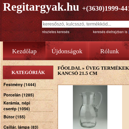
Regitargyak.hu
+(3630)1999-44
részletes keresés
keresés életrajzban is
Kezdőlap
Újdonságok
Rólunk
FŐOLDAL
»
ÜVEG TERMÉKEK
KATEGÓRIÁK
KANCSÓ 21.5 CM
Festmény (1444)
Porcelán (1285)
Kerámia, népi
cserép (1056)
Bútor (155)
Csillár, lámpa (83)