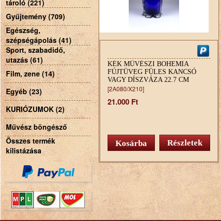
tároló (221)
Gyűjtemény (709)
Egészség,
szépségápolás (41)
Sport, szabadidő,
utazás (61)
KÉK MŰVÉSZI BOHEMIA
FÚJTÜVEG FÜLES KANCSÓ
Film, zene (14)
VAGY DÍSZVÁZA 22.7 CM
[2A080/X210]
Egyéb (23)
21.000 Ft
KURIÓZUMOK (2)
Művész böngésző
Összes termék
Részletek
kilistázása