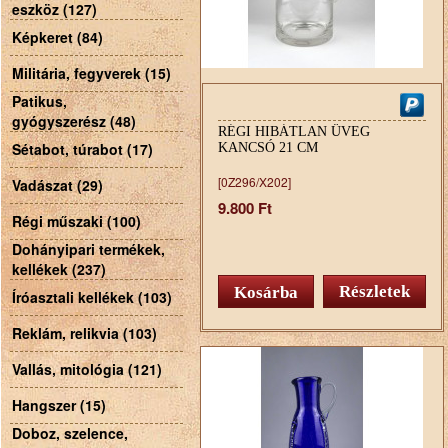
eszköz (127)
Képkeret (84)
Militária, fegyverek (15)
Patikus,
gyógyszerész (48)
RÉGI HIBÁTLAN ÜVEG
Sétabot, túrabot (17)
KANCSÓ 21 CM
[0Z296/X202]
Vadászat (29)
9.800 Ft
Régi műszaki (100)
Dohányipari termékek,
kellékek (237)
Részletek
Íróasztali kellékek (103)
Reklám, relikvia (103)
Vallás, mitológia (121)
Hangszer (15)
Doboz, szelence,