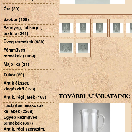
Óra (30)
Szobor (159)
Szőnyeg, falikárpit,
textília (241)
Üveg termékek (988)
Fémműves
termékek (1069)
Majolika (21)
Tükör (20)
Antik ékszer,
kiegészítő (123)
TOVÁBBI AJÁNLATAINK:
Antik, régi játék (168)
Háztartási eszközök,
kellékek (2269)
Egyéb kézműves
termékek (667)
Antik, régi szerszám,