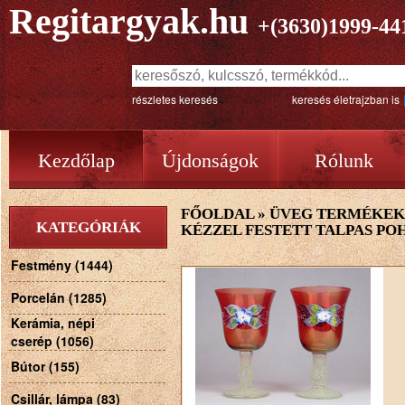
Regitargyak.hu
+(3630)1999-44
részletes keresés
keresés életrajzban is
Kezdőlap
Újdonságok
Rólunk
FŐOLDAL
»
ÜVEG TERMÉKEK
KATEGÓRIÁK
KÉZZEL FESTETT TALPAS PO
Festmény (1444)
Porcelán (1285)
Kerámia, népi
cserép (1056)
Bútor (155)
Csillár, lámpa (83)