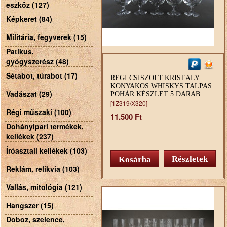
eszköz (127)
Képkeret (84)
Militária, fegyverek (15)
Patikus,
gyógyszerész (48)
Sétabot, túrabot (17)
RÉGI CSISZOLT KRISTÁLY
KONYAKOS WHISKYS TALPAS
Vadászat (29)
POHÁR KÉSZLET 5 DARAB
[1Z319/X320]
Régi műszaki (100)
11.500 Ft
Dohányipari termékek,
kellékek (237)
Íróasztali kellékek (103)
Részletek
Reklám, relikvia (103)
Vallás, mitológia (121)
Hangszer (15)
Doboz, szelence,