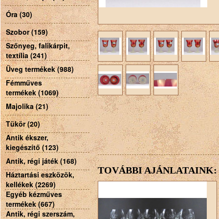
Óra (30)
Szobor (159)
Szőnyeg, falikárpit,
textília (241)
Üveg termékek (988)
Fémműves
termékek (1069)
Majolika (21)
Tükör (20)
Antik ékszer,
kiegészítő (123)
Antik, régi játék (168)
TOVÁBBI AJÁNLATAINK:
Háztartási eszközök,
kellékek (2269)
Egyéb kézműves
termékek (667)
Antik, régi szerszám,