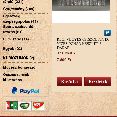
tároló (221)
Gyűjtemény (709)
Egészség,
szépségápolás (41)
Sport, szabadidő,
utazás (61)
Film, zene (14)
RÉGI VEGYES CSISZOLTÜVEG
VIZES POHÁR KÉSZLET 6
Egyéb (23)
DARAB
[1K126/X004]
KURIÓZUMOK (2)
7.800 Ft
Művész böngésző
Összes termék
kilistázása
Részletek