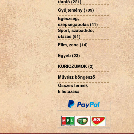
tároló (221)
Gyűjtemény (709)
Egészség,
szépségápolás (41)
Sport, szabadidő,
utazás (61)
Film, zene (14)
Egyéb (23)
KURIÓZUMOK (2)
Művész böngésző
Összes termék
kilistázása