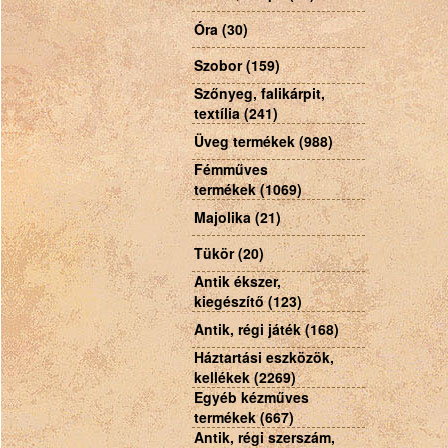
Óra (30)
Szobor (159)
Szőnyeg, falikárpit,
textília (241)
Üveg termékek (988)
Fémműves
termékek (1069)
Majolika (21)
Tükör (20)
Antik ékszer,
kiegészítő (123)
Antik, régi játék (168)
Háztartási eszközök,
kellékek (2269)
Egyéb kézműves
termékek (667)
Antik, régi szerszám,