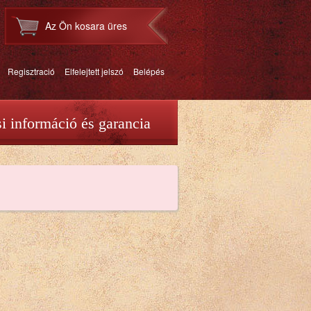
Az Ön kosara üres
Regisztració
Elfelejtett jelszó
Belépés
si információ és garancia