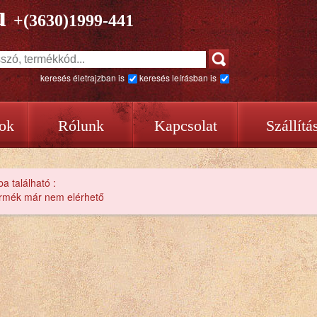
u
+(3630)1999-441
keresés életrajzban is
keresés leírásban is
ok
Rólunk
Kapcsolat
Szállítá
ba található :
ermék már nem elérhető