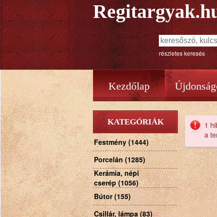
Regitargyak.h
részletes keresés
Kezdőlap
Újdonság
KATEGÓRIÁK
1 hi
a t
Festmény (1444)
Porcelán (1285)
Kerámia, népi
cserép (1056)
Bútor (155)
Csillár, lámpa (83)