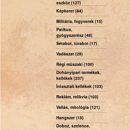
eszköz (127)
Képkeret (84)
Militária, fegyverek (15)
Patikus,
gyógyszerész (48)
Sétabot, túrabot (17)
Vadászat (29)
Régi műszaki (100)
Dohányipari termékek,
kellékek (237)
Íróasztali kellékek (103)
Reklám, relikvia (103)
Vallás, mitológia (121)
Hangszer (15)
Doboz, szelence,