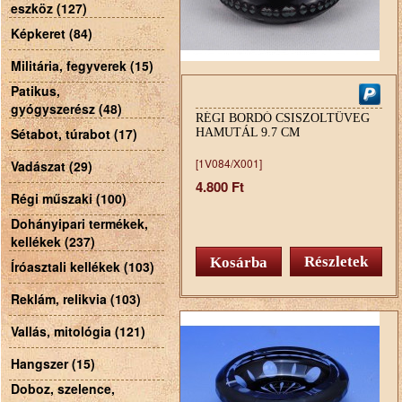
eszköz (127)
Képkeret (84)
Militária, fegyverek (15)
Patikus,
gyógyszerész (48)
RÉGI BORDÓ CSISZOLTÜVEG
Sétabot, túrabot (17)
HAMUTÁL 9.7 CM
[1V084/X001]
Vadászat (29)
4.800 Ft
Régi műszaki (100)
Dohányipari termékek,
kellékek (237)
Részletek
Íróasztali kellékek (103)
Reklám, relikvia (103)
Vallás, mitológia (121)
Hangszer (15)
Doboz, szelence,