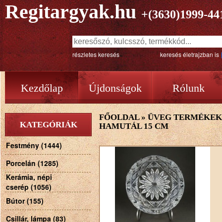
Regitargyak.hu
+(3630)1999-44
részletes keresés
keresés életrajzban is
Kezdőlap
Újdonságok
Rólunk
FŐOLDAL
»
ÜVEG TERMÉKEK
KATEGÓRIÁK
HAMUTÁL 15 CM
Festmény (1444)
Porcelán (1285)
Kerámia, népi
cserép (1056)
Bútor (155)
Csillár, lámpa (83)