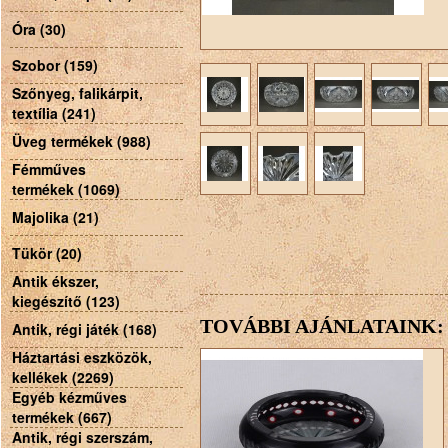
Óra (30)
Szobor (159)
Szőnyeg, falikárpit,
textília (241)
Üveg termékek (988)
Fémműves
termékek (1069)
Majolika (21)
Tükör (20)
Antik ékszer,
kiegészítő (123)
TOVÁBBI AJÁNLATAINK:
Antik, régi játék (168)
Háztartási eszközök,
kellékek (2269)
Egyéb kézműves
termékek (667)
Antik, régi szerszám,