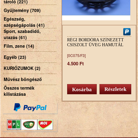
tároló (221)
Gyűjtemény (709)
Egészség,
szépségápolás (41)
Sport, szabadidő,
utazás (61)
RÉGI BORDÓRA SZÍNEZETT
CSISZOLT ÜVEG HAMUTÁL
Film, zene (14)
[0C075/F3]
Egyéb (23)
4.500 Ft
KURIÓZUMOK (2)
Művész böngésző
Összes termék
Részletek
kilistázása