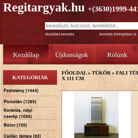
Regitargyak.hu
+(3630)1999-44
részletes keresés
keresés életrajzban is
Kezdőlap
Újdonságok
Rólunk
FŐOLDAL
»
TÜKÖR
»
FALI T
KATEGÓRIÁK
X 111 CM
Festmény (1444)
Porcelán (1285)
Kerámia, népi
cserép (1056)
Bútor (155)
Csillár, lámpa (83)