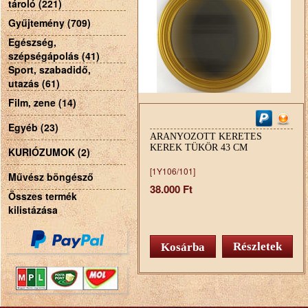
tároló (221)
Gyűjtemény (709)
Egészség,
szépségápolás (41)
Sport, szabadidő,
utazás (61)
Film, zene (14)
Egyéb (23)
ARANYOZOTT KERETES
KEREK TÜKÖR 43 CM
KURIÓZUMOK (2)
[1Y106/101]
Művész böngésző
38.000 Ft
Összes termék
kilistázása
Részletek