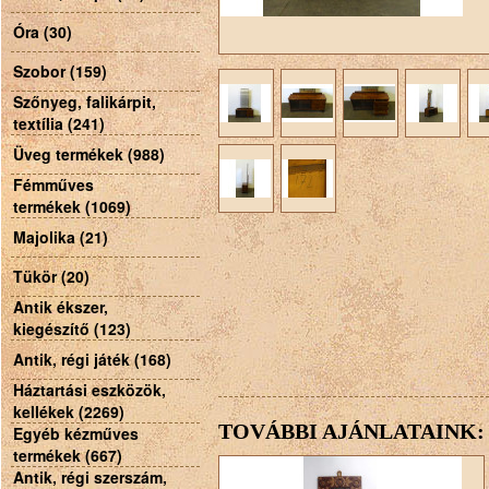
Óra (30)
Szobor (159)
Szőnyeg, falikárpit,
textília (241)
Üveg termékek (988)
Fémműves
termékek (1069)
Majolika (21)
Tükör (20)
Antik ékszer,
kiegészítő (123)
Antik, régi játék (168)
Háztartási eszközök,
kellékek (2269)
TOVÁBBI AJÁNLATAINK:
Egyéb kézműves
termékek (667)
Antik, régi szerszám,