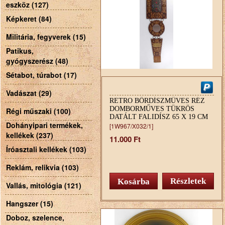
eszköz (127)
Képkeret (84)
Militária, fegyverek (15)
Patikus,
gyógyszerész (48)
Sétabot, túrabot (17)
Vadászat (29)
RETRO BŐRDÍSZMŰVES RÉZ
DOMBORMŰVES TÜKRÖS
Régi műszaki (100)
DATÁLT FALIDÍSZ 65 X 19 CM
Dohányipari termékek,
[1W967/X032/1]
kellékek (237)
11.000 Ft
Íróasztali kellékek (103)
Reklám, relikvia (103)
Részletek
Vallás, mitológia (121)
Hangszer (15)
Doboz, szelence,