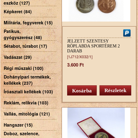
eszköz (127)
Képkeret (84)
Militária, fegyverek (15)
Patikus,
gyógyszerész (48)
JELZETT SZENTESY
Sétabot, túrabot (17)
RÖPLABDA SPORTÉREM 2
DARAB
Vadászat (29)
[1J712/X032/1]
3.600 Ft
Régi műszaki (100)
Dohányipari termékek,
kellékek (237)
Részletek
Íróasztali kellékek (103)
Reklám, relikvia (103)
Vallás, mitológia (121)
Hangszer (15)
Doboz, szelence,