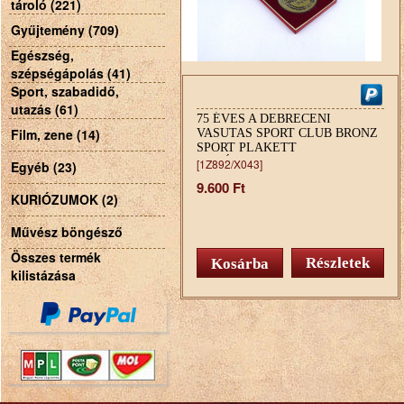
tároló (221)
Gyűjtemény (709)
Egészség,
szépségápolás (41)
Sport, szabadidő,
utazás (61)
75 ÉVES A DEBRECENI
Film, zene (14)
VASUTAS SPORT CLUB BRONZ
SPORT PLAKETT
EMLÉKPLAKETT
[1Z892/X043]
Egyéb (23)
9.600 Ft
KURIÓZUMOK (2)
Művész böngésző
Összes termék
Részletek
kilistázása