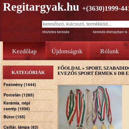
Regitargyak.hu
+(3630)1999-44
részletes keresés
keresés életrajzban is
Kezdőlap
Újdonságok
Rólunk
FŐOLDAL
»
SPORT, SZABADID
KATEGÓRIÁK
EVEZŐS SPORT ÉRMEK 6 DB 
Festmény (1444)
Porcelán (1285)
Kerámia, népi
cserép (1056)
Bútor (155)
Csillár, lámpa (83)