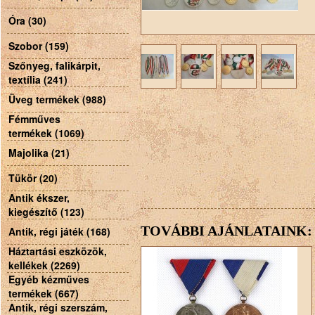
Óra (30)
Szobor (159)
Szőnyeg, falikárpit,
textília (241)
Üveg termékek (988)
Fémműves
termékek (1069)
Majolika (21)
Tükör (20)
Antik ékszer,
kiegészítő (123)
TOVÁBBI AJÁNLATAINK:
Antik, régi játék (168)
Háztartási eszközök,
kellékek (2269)
Egyéb kézműves
termékek (667)
Antik, régi szerszám,