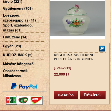
tároló (221)
Gyűjtemény (709)
Egészség,
szépségápolás (41)
Sport, szabadidő,
utazás (61)
Film, zene (14)
Egyéb (23)
KURIÓZUMOK (2)
RÉGI KOSARAS HERENDI
PORCELÁN BONBONIER
Művész böngésző
[0I267/Z016]
Összes termék
22.000 Ft
kilistázása
Részletek