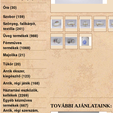
Óra (30)
Szobor (159)
Szőnyeg, falikárpit,
textília (241)
Üveg termékek (988)
Fémműves
termékek (1069)
Majolika (21)
Tükör (20)
Antik ékszer,
kiegészítő (123)
Antik, régi játék (168)
Háztartási eszközök,
kellékek (2269)
Egyéb kézműves
termékek (667)
TOVÁBBI AJÁNLATAINK:
Antik, régi szerszám,