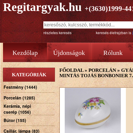
Regitargyak.hu
+(3630)1999-44
részletes keresés
keresés életrajzban is
Kezdőlap
Újdonságok
Rólunk
FŐOLDAL
»
PORCELÁN
»
GYÁ
KATEGÓRIÁK
MINTÁS TOJÁS BONBONIER 7
Festmény (1444)
Porcelán (1285)
Kerámia, népi
cserép (1056)
Bútor (155)
Csillár, lámpa (83)