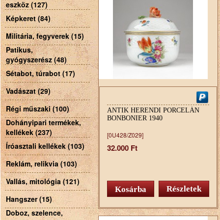
eszköz (127)
Képkeret (84)
Militária, fegyverek (15)
Patikus,
gyógyszerész (48)
Sétabot, túrabot (17)
Vadászat (29)
Régi műszaki (100)
ANTIK HERENDI PORCELÁN
BONBONIER 1940
Dohányipari termékek,
kellékek (237)
[0U428/Z029]
Íróasztali kellékek (103)
32.000 Ft
Reklám, relikvia (103)
Vallás, mitológia (121)
Részletek
Hangszer (15)
Doboz, szelence,