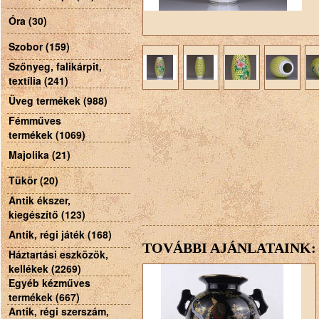
Óra (30)
Szobor (159)
Szőnyeg, falikárpit,
textília (241)
Üveg termékek (988)
Fémműves
termékek (1069)
Majolika (21)
Tükör (20)
Antik ékszer,
kiegészítő (123)
Antik, régi játék (168)
TOVÁBBI AJÁNLATAINK:
Háztartási eszközök,
kellékek (2269)
Egyéb kézműves
termékek (667)
Antik, régi szerszám,