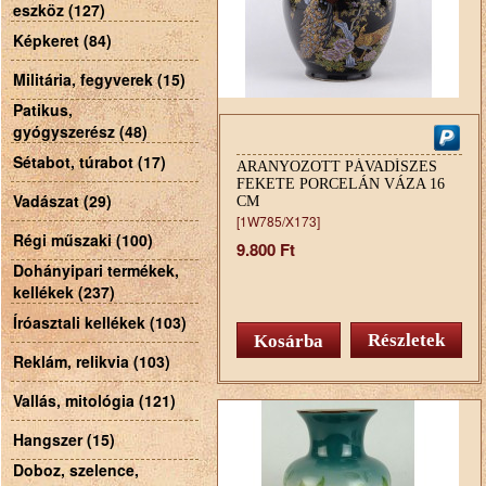
eszköz (127)
Képkeret (84)
Militária, fegyverek (15)
Patikus,
gyógyszerész (48)
Sétabot, túrabot (17)
ARANYOZOTT PÁVADÍSZES
FEKETE PORCELÁN VÁZA 16
Vadászat (29)
CM
[1W785/X173]
Régi műszaki (100)
9.800 Ft
Dohányipari termékek,
kellékek (237)
Íróasztali kellékek (103)
Részletek
Reklám, relikvia (103)
Vallás, mitológia (121)
Hangszer (15)
Doboz, szelence,