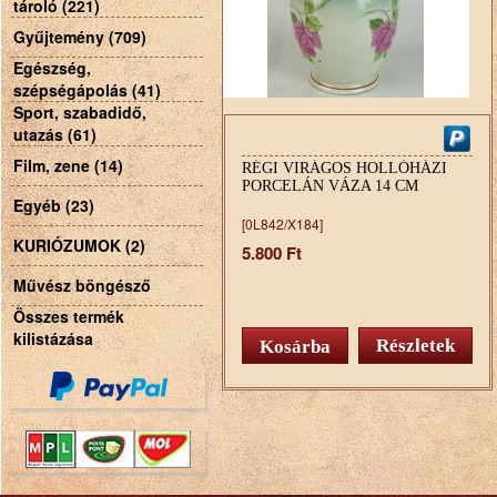
tároló (221)
Gyűjtemény (709)
Egészség,
szépségápolás (41)
Sport, szabadidő,
utazás (61)
Film, zene (14)
RÉGI VIRÁGOS HOLLÓHÁZI
PORCELÁN VÁZA 14 CM
Egyéb (23)
[0L842/X184]
KURIÓZUMOK (2)
5.800 Ft
Művész böngésző
Összes termék
kilistázása
Részletek