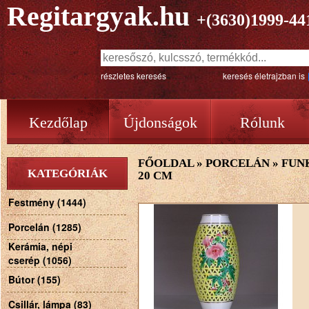
Regitargyak.hu
+(3630)1999-44
részletes keresés
keresés életrajzban is
Kezdőlap
Újdonságok
Rólunk
FŐOLDAL
»
PORCELÁN
»
FUN
KATEGÓRIÁK
20 CM
Festmény (1444)
Porcelán (1285)
Kerámia, népi
cserép (1056)
Bútor (155)
Csillár, lámpa (83)