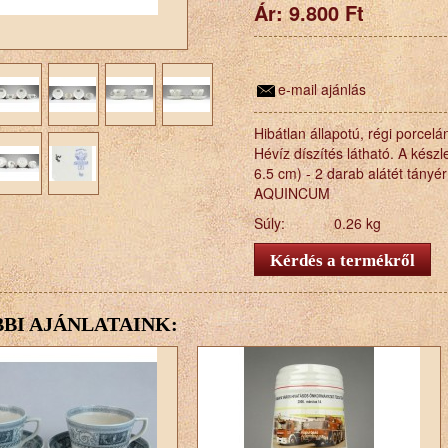
Ár:
9.800 Ft
e-mail ajánlás
Hibátlan állapotú, régi porcel
Hévíz díszítés látható. A készl
6.5 cm) - 2 darab alátét tány
AQUINCUM
Súly:
0.26 kg
BI AJÁNLATAINK: