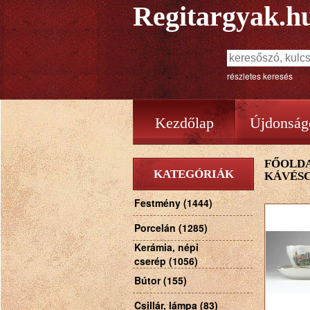
Regitargyak.h
részletes keresés
Kezdőlap
Újdonság
FŐOLD
KATEGÓRIÁK
KÁVÉSC
Festmény (1444)
Porcelán (1285)
Kerámia, népi
cserép (1056)
Bútor (155)
Csillár, lámpa (83)