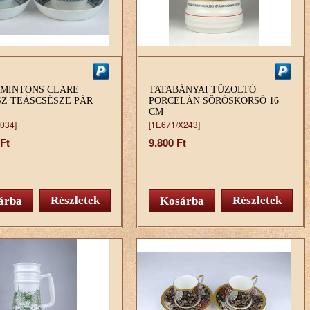
 MINTONS CLARE
TATABÁNYAI TŰZOLTÓ
SZ TEÁSCSÉSZE PÁR
PORCELÁN SÖRÖSKORSÓ 16
CM
034]
[1E671/X243]
 Ft
9.800 Ft
Részletek
Részletek