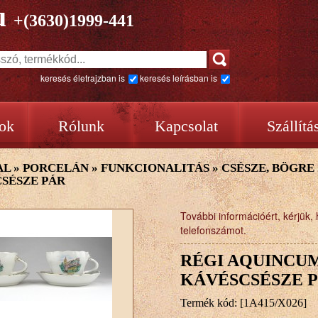
u
+(3630)1999-441
keresés életrajzban is
keresés leírásban is
ok
Rólunk
Kapcsolat
Szállítá
AL
»
PORCELÁN
»
FUNKCIONALITÁS
»
CSÉSZE, BÖGRE
SÉSZE PÁR
További információért, kérjük, 
telefonszámot.
RÉGI AQUINCU
KÁVÉSCSÉSZE 
Termék kód: [1A415/X026]