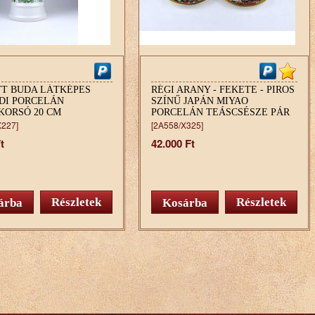
TT BUDA LÁTKÉPES
RÉGI ARANY - FEKETE - PIROS
DI PORCELÁN
SZÍNŰ JAPÁN MIYAO
KORSÓ 20 CM
PORCELÁN TEÁSCSÉSZE PÁR
X227]
[2A558/X325]
t
42.000 Ft
Részletek
Részletek