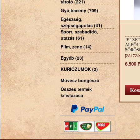
tároló (221)
Gyűjtemény (709)
Egészség,
szépségápolás (41)
Sport, szabadidő,
utazás (61)
JELZE
ALFÖL
Film, zene (14)
SÖRÖS
[2A172/
Egyéb (23)
6.500 F
KURIÓZUMOK (2)
Művész böngésző
Összes termék
kilistázása