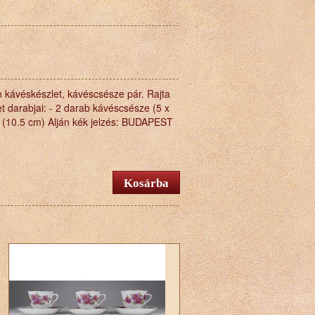
án kávéskészlet, kávéscsésze pár. Rajta
et darabjai: - 2 darab kávéscsésze (5 x
ér (10.5 cm) Alján kék jelzés: BUDAPEST