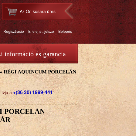
Az Ön kosara üres
Regisztració
Elfelejtett jelszó
Belépés
si információ és garancia
»
RÉGI AQUINCUM PORCELÁN
+(36 30) 1999-441
hívja a
M PORCELÁN
PÁR