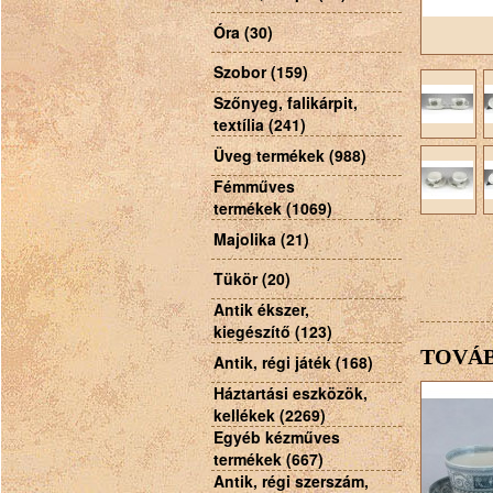
Óra (30)
Szobor (159)
Szőnyeg, falikárpit,
textília (241)
Üveg termékek (988)
Fémműves
termékek (1069)
Majolika (21)
Tükör (20)
Antik ékszer,
kiegészítő (123)
TOVÁB
Antik, régi játék (168)
Háztartási eszközök,
kellékek (2269)
Egyéb kézműves
termékek (667)
Antik, régi szerszám,