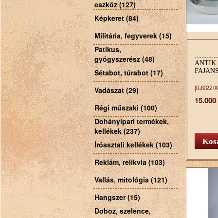
eszköz (127)
Képkeret (84)
Militária, fegyverek (15)
Patikus,
gyógyszerész (48)
ANTIK
FAJAN
Sétabot, túrabot (17)
[0J922/X
Vadászat (29)
15.000
Régi műszaki (100)
Dohányipari termékek,
kellékek (237)
Íróasztali kellékek (103)
Reklám, relikvia (103)
Vallás, mitológia (121)
Hangszer (15)
Doboz, szelence,