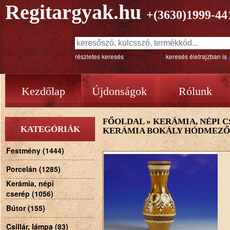
Regitargyak.hu
+(3630)1999-44
részletes keresés
keresés életrajzban is
Kezdőlap
Újdonságok
Rólunk
FŐOLDAL
»
KERÁMIA, NÉPI C
KATEGÓRIÁK
KERÁMIA BOKÁLY HÓDMEZ
Festmény (1444)
Porcelán (1285)
Kerámia, népi
cserép (1056)
Bútor (155)
Csillár, lámpa (83)