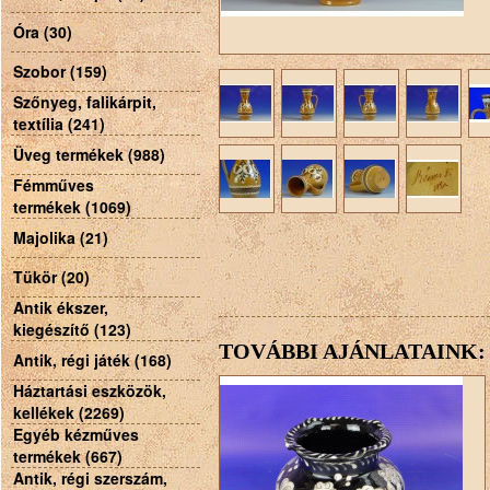
Óra (30)
Szobor (159)
Szőnyeg, falikárpit,
textília (241)
Üveg termékek (988)
Fémműves
termékek (1069)
Majolika (21)
Tükör (20)
Antik ékszer,
kiegészítő (123)
TOVÁBBI AJÁNLATAINK:
Antik, régi játék (168)
Háztartási eszközök,
kellékek (2269)
Egyéb kézműves
termékek (667)
Antik, régi szerszám,