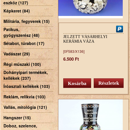
eszköz (127)
Képkeret (84)
Militária, fegyverek (15)
Patikus,
gyógyszerész (48)
JELZETT VÁSÁRHELYI
KERÁMIA VÁZA
Sétabot, túrabot (17)
[0F583/X136]
Vadászat (29)
6.500 Ft
Régi műszaki (100)
Dohányipari termékek,
kellékek (237)
Részletek
Íróasztali kellékek (103)
Reklám, relikvia (103)
Vallás, mitológia (121)
Hangszer (15)
Doboz, szelence,