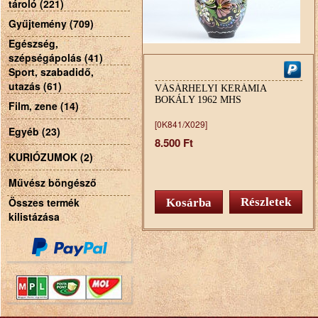
tároló (221)
Gyűjtemény (709)
Egészség,
szépségápolás (41)
Sport, szabadidő,
utazás (61)
VÁSÁRHELYI KERÁMIA
BOKÁLY 1962 MHS
Film, zene (14)
[0K841/X029]
Egyéb (23)
8.500 Ft
KURIÓZUMOK (2)
Művész böngésző
Összes termék
Részletek
kilistázása