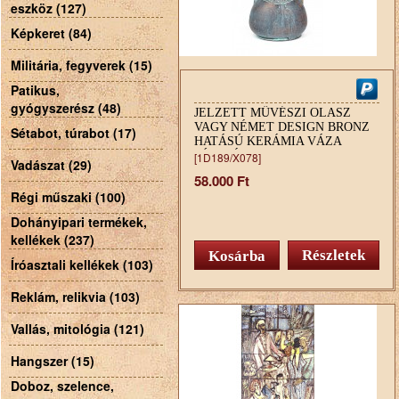
eszköz (127)
Képkeret (84)
Militária, fegyverek (15)
Patikus,
gyógyszerész (48)
JELZETT MŰVÉSZI OLASZ
VAGY NÉMET DESIGN BRONZ
Sétabot, túrabot (17)
HATÁSÚ KERÁMIA VÁZA
DÍSZVÁZA 19.5 CM
[1D189/X078]
Vadászat (29)
58.000 Ft
Régi műszaki (100)
Dohányipari termékek,
kellékek (237)
Részletek
Íróasztali kellékek (103)
Reklám, relikvia (103)
Vallás, mitológia (121)
Hangszer (15)
Doboz, szelence,