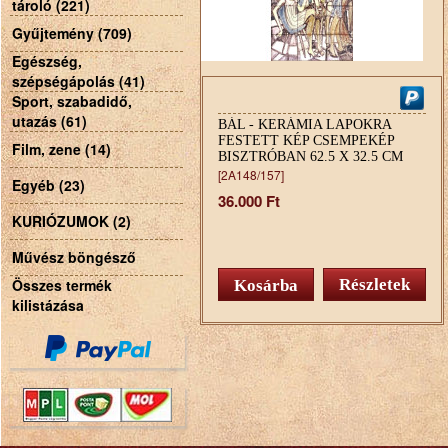
tároló (221)
Gyűjtemény (709)
Egészség,
szépségápolás (41)
Sport, szabadidő,
utazás (61)
BÁL - KERÁMIA LAPOKRA
FESTETT KÉP CSEMPEKÉP
Film, zene (14)
BISZTRÓBAN 62.5 X 32.5 CM
[2A148/157]
Egyéb (23)
36.000 Ft
KURIÓZUMOK (2)
Művész böngésző
Összes termék
Részletek
kilistázása