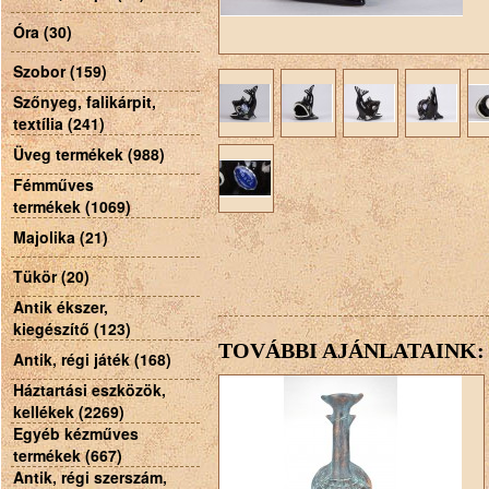
Óra (30)
Szobor (159)
Szőnyeg, falikárpit,
textília (241)
Üveg termékek (988)
Fémműves
termékek (1069)
Majolika (21)
Tükör (20)
Antik ékszer,
kiegészítő (123)
TOVÁBBI AJÁNLATAINK:
Antik, régi játék (168)
Háztartási eszközök,
kellékek (2269)
Egyéb kézműves
termékek (667)
Antik, régi szerszám,