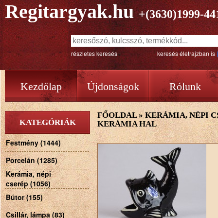
Regitargyak.hu
+(3630)1999-44
részletes keresés
keresés életrajzban is
Kezdőlap
Újdonságok
Rólunk
FŐOLDAL
»
KERÁMIA, NÉPI C
KATEGÓRIÁK
KERÁMIA HAL
Festmény (1444)
Porcelán (1285)
Kerámia, népi
cserép (1056)
Bútor (155)
Csillár, lámpa (83)