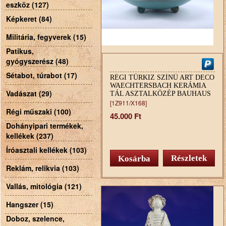
eszköz (127)
Képkeret (84)
Militária, fegyverek (15)
Patikus,
gyógyszerész (48)
Sétabot, túrabot (17)
RÉGI TÜRKIZ SZÍNŰ ART DECO
WAECHTERSBACH KERÁMIA
Vadászat (29)
TÁL ASZTALKÖZÉP BAUHAUS
FORMA
[1Z911/X168]
Régi műszaki (100)
45.000 Ft
Dohányipari termékek,
kellékek (237)
Íróasztali kellékek (103)
Részletek
Reklám, relikvia (103)
Vallás, mitológia (121)
Hangszer (15)
Doboz, szelence,