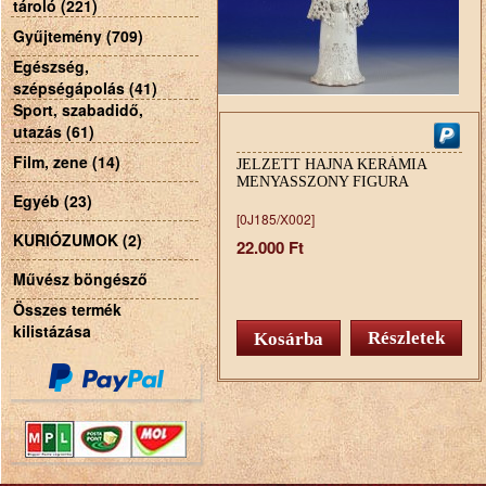
tároló (221)
Gyűjtemény (709)
Egészség,
szépségápolás (41)
Sport, szabadidő,
utazás (61)
Film, zene (14)
JELZETT HAJNA KERÁMIA
MENYASSZONY FIGURA
Egyéb (23)
[0J185/X002]
KURIÓZUMOK (2)
22.000 Ft
Művész böngésző
Összes termék
kilistázása
Részletek