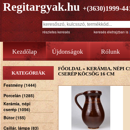
Regitargyak.hu
+(3630)1999-44
részletes keresés
keresés életrajzban is
Kezdőlap
Újdonságok
Rólunk
FŐOLDAL
»
KERÁMIA, NÉPI C
KATEGÓRIÁK
CSERÉP KÖCSÖG 16 CM
Festmény (1444)
Porcelán (1285)
Kerámia, népi
cserép (1056)
Bútor (155)
Csillár, lámpa (83)