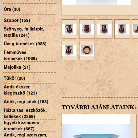
Óra (30)
Szobor (159)
Szőnyeg, falikárpit,
textília (241)
Üveg termékek (988)
Fémműves
termékek (1069)
Majolika (21)
Tükör (20)
Antik ékszer,
kiegészítő (123)
Antik, régi játék (168)
TOVÁBBI AJÁNLATAINK:
Háztartási eszközök,
kellékek (2269)
Egyéb kézműves
termékek (667)
Antik, régi szerszám,