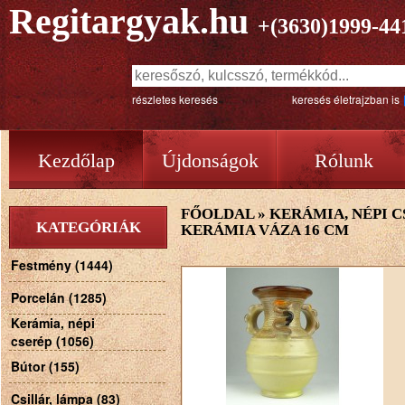
Regitargyak.hu
+(3630)1999-44
részletes keresés
keresés életrajzban is
Kezdőlap
Újdonságok
Rólunk
FŐOLDAL
»
KERÁMIA, NÉPI C
KATEGÓRIÁK
KERÁMIA VÁZA 16 CM
Festmény (1444)
Porcelán (1285)
Kerámia, népi
cserép (1056)
Bútor (155)
Csillár, lámpa (83)