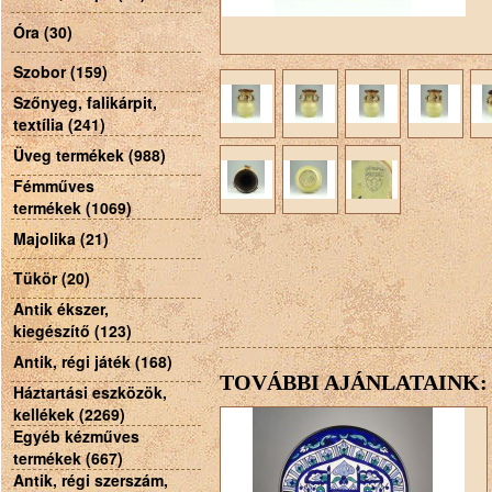
Óra (30)
Szobor (159)
Szőnyeg, falikárpit,
textília (241)
Üveg termékek (988)
Fémműves
termékek (1069)
Majolika (21)
Tükör (20)
Antik ékszer,
kiegészítő (123)
Antik, régi játék (168)
TOVÁBBI AJÁNLATAINK:
Háztartási eszközök,
kellékek (2269)
Egyéb kézműves
termékek (667)
Antik, régi szerszám,