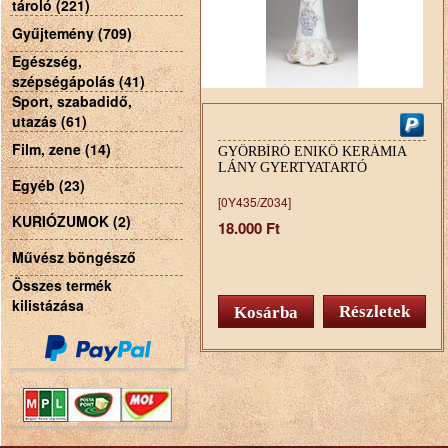
tároló (221)
Gyűjtemény (709)
Egészség,
szépségápolás (41)
Sport, szabadidő,
utazás (61)
Film, zene (14)
GYŐRBÍRÓ ENIKŐ KERÁMIA
LÁNY GYERTYATARTÓ
Egyéb (23)
[0Y435/Z034]
KURIÓZUMOK (2)
18.000 Ft
Művész böngésző
Összes termék
kilistázása
Részletek