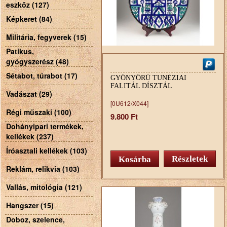
eszköz (127)
Képkeret (84)
Militária, fegyverek (15)
Patikus,
gyógyszerész (48)
Sétabot, túrabot (17)
GYÖNYÖRŰ TUNÉZIAI
FALITÁL DÍSZTÁL
Vadászat (29)
[0U612/X044]
Régi műszaki (100)
9.800 Ft
Dohányipari termékek,
kellékek (237)
Íróasztali kellékek (103)
Részletek
Reklám, relikvia (103)
Vallás, mitológia (121)
Hangszer (15)
Doboz, szelence,