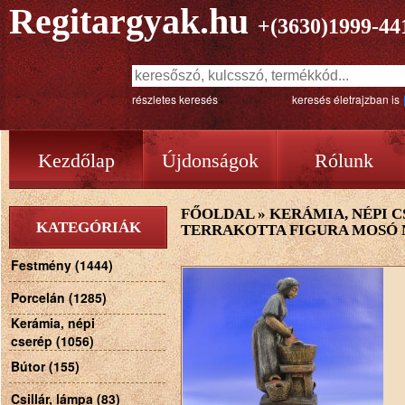
Regitargyak.hu
+(3630)1999-44
részletes keresés
keresés életrajzban is
Kezdőlap
Újdonságok
Rólunk
FŐOLDAL
»
KERÁMIA, NÉPI C
KATEGÓRIÁK
TERRAKOTTA FIGURA MOSÓ 
Festmény (1444)
Porcelán (1285)
Kerámia, népi
cserép (1056)
Bútor (155)
Csillár, lámpa (83)