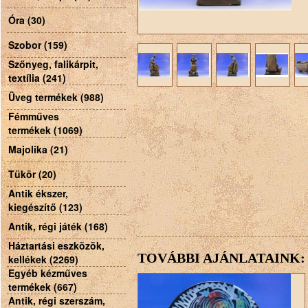
Óra (30)
Szobor (159)
Szőnyeg, falikárpit,
textília (241)
Üveg termékek (988)
Fémműves
termékek (1069)
Majolika (21)
Tükör (20)
Antik ékszer,
kiegészítő (123)
Antik, régi játék (168)
Háztartási eszközök,
TOVÁBBI AJÁNLATAINK:
kellékek (2269)
Egyéb kézműves
termékek (667)
Antik, régi szerszám,