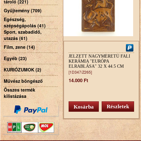
tároló (221)
Gyűjtemény (709)
Egészség,
szépségápolás (41)
Sport, szabadidő,
utazás (61)
Film, zene (14)
JELZETT NAGYMÉRETŰ FALI
Egyéb (23)
KERÁMIA "EURÓPA
ELRABLÁSA" 32 X 44.5 CM
KURIÓZUMOK (2)
[1D347/Z265]
14.000 Ft
Művész böngésző
Összes termék
kilistázása
Részletek