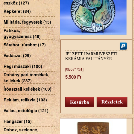
eszköz (127)
Képkeret (84)
Militária, fegyverek (15)
Patikus,
gyógyszerész (48)
Sétabot, túrabot (17)
JELZETT IPARMŰVÉSZETI
Vadászat (29)
KERÁMIA FALITÁNYÉR
Régi műszaki (100)
[0B571/G1]
Dohányipari termékek,
5.500 Ft
kellékek (237)
Íróasztali kellékek (103)
Reklám, relikvia (103)
Részletek
Vallás, mitológia (121)
Hangszer (15)
Doboz, szelence,