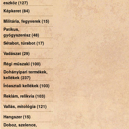
eszköz (127)
Képkeret (84)
Militária, fegyverek (15)
Patikus,
gyógyszerész (48)
Sétabot, túrabot (17)
Vadászat (29)
Régi műszaki (100)
Dohányipari termékek,
kellékek (237)
Íróasztali kellékek (103)
Reklám, relikvia (103)
Vallás, mitológia (121)
Hangszer (15)
Doboz, szelence,