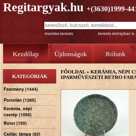
Regitargyak.hu
+(3630)1999-44
részletes keresés
keresés életrajzban is
Kezdőlap
Újdonságok
Rólunk
FŐOLDAL
»
KERÁMIA, NÉPI C
KATEGÓRIÁK
IPARMŰVÉSZETI RETRO FAR
Festmény (1444)
Porcelán (1285)
Kerámia, népi
cserép (1056)
Bútor (155)
Csillár, lámpa (83)