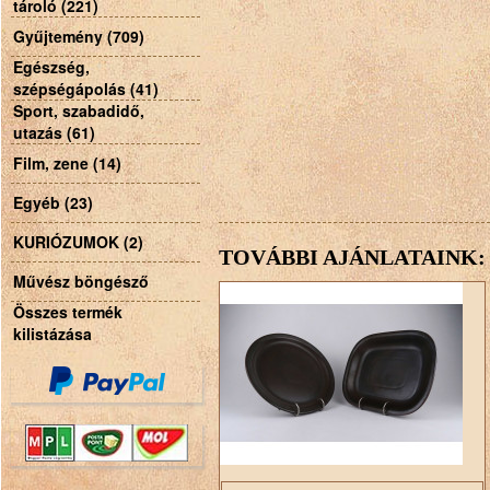
tároló (221)
Gyűjtemény (709)
Egészség,
szépségápolás (41)
Sport, szabadidő,
utazás (61)
Film, zene (14)
Egyéb (23)
KURIÓZUMOK (2)
TOVÁBBI AJÁNLATAINK:
Művész böngésző
Összes termék
kilistázása