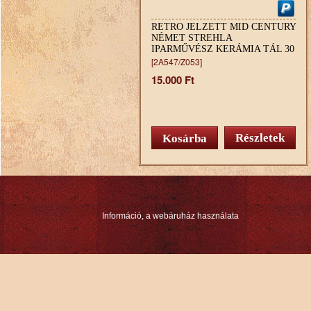
RETRO JELZETT MID CENTURY
NÉMET STREHLA
IPARMŰVÉSZ KERÁMIA TÁL 30
CM
[2A547/Z053]
15.000 Ft
Részletek
Információ, a webáruház használata