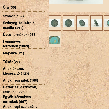
Óra (30)
Szobor (159)
Szőnyeg, falikárpit,
textília (241)
Üveg termékek (988)
Fémműves
termékek (1069)
Majolika (21)
Tükör (20)
Antik ékszer,
kiegészítő (123)
Antik, régi játék (168)
Háztartási eszközök,
kellékek (2269)
Egyéb kézműves
termékek (667)
Antik, régi szerszám,