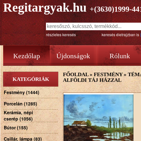
Regitargyak.hu
+(3630)1999-44
részletes keresés
keresés életrajzban is
Kezdőlap
Újdonságok
Rólunk
FŐOLDAL
»
FESTMÉNY
»
TÉM
KATEGÓRIÁK
ALFÖLDI TÁJ HÁZZAL
Festmény (1444)
Porcelán (1285)
Kerámia, népi
cserép (1056)
Bútor (155)
Csillár, lámpa (83)