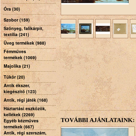
Óra (30)
Szobor (159)
Szőnyeg, falikárpit,
textília (241)
Üveg termékek (988)
Fémműves
termékek (1069)
Majolika (21)
Tükör (20)
Antik ékszer,
kiegészítő (123)
Antik, régi játék (168)
Háztartási eszközök,
kellékek (2269)
TOVÁBBI AJÁNLATAINK:
Egyéb kézműves
termékek (667)
Antik, régi szerszám,