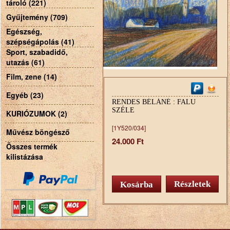
tároló (221)
Gyűjtemény (709)
Egészség,
szépségápolás (41)
Sport, szabadidő,
utazás (61)
Film, zene (14)
Egyéb (23)
RENDES BÉLÁNÉ : FALU
SZÉLE
KURIÓZUMOK (2)
[1Y520/034]
Művész böngésző
24.000 Ft
Összes termék
kilistázása
Részletek