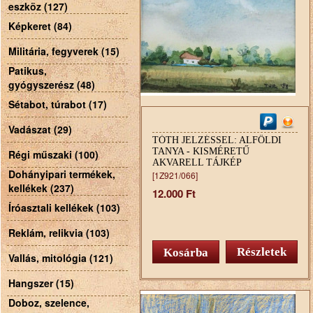
eszköz (127)
Képkeret (84)
Militária, fegyverek (15)
Patikus,
gyógyszerész (48)
Sétabot, túrabot (17)
Vadászat (29)
TÓTH JELZÉSSEL: ALFÖLDI
TANYA - KISMÉRETŰ
Régi műszaki (100)
AKVARELL TÁJKÉP
Dohányipari termékek,
[1Z921/066]
kellékek (237)
12.000 Ft
Íróasztali kellékek (103)
Reklám, relikvia (103)
Részletek
Vallás, mitológia (121)
Hangszer (15)
Doboz, szelence,