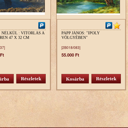
 NÉLKÜL : VITORLÁS A
PAPP JÁNOS: "IPOLY
EN 47 X 32 CM
VÖLGYÉBEN"
37]
[2B018/083]
 Ft
55.000 Ft
Részletek
Részletek