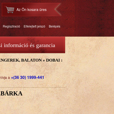
Az Ön kosara üres
Regisztració
Elfelejtett jelszó
Belépés
si információ és garancia
TENGEREK, BALATON
»
DOBAI :
+(36 30) 1999-441
hívja a
ZBÁRKA