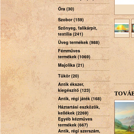
Óra (30)
Szobor (159)
Szőnyeg, falikárpit,
textília (241)
Üveg termékek (988)
Fémműves
termékek (1069)
Majolika (21)
Tükör (20)
Antik ékszer,
kiegészítő (123)
TOVÁB
Antik, régi játék (168)
Háztartási eszközök,
kellékek (2269)
Egyéb kézműves
termékek (667)
Antik, régi szerszám,