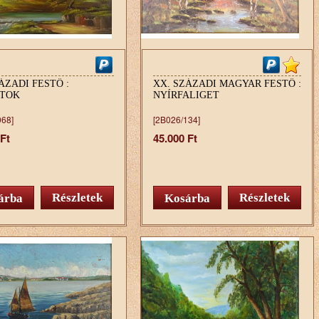
ÁZADI FESTŐ :
XX. SZÁZADI MAGYAR FESTŐ :
TOK
NYÍRFALIGET
068]
[2B026/134]
 Ft
45.000 Ft
Részletek
Részletek