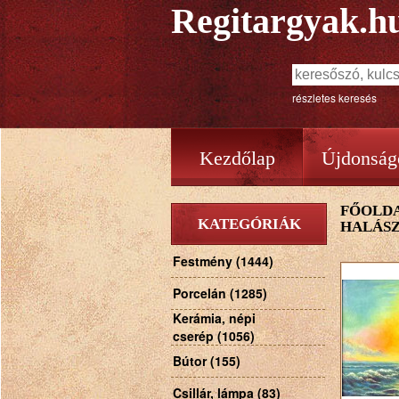
Regitargyak.h
részletes keresés
Kezdőlap
Újdonság
FŐOLD
KATEGÓRIÁK
HALÁS
Festmény (1444)
Porcelán (1285)
Kerámia, népi
cserép (1056)
Bútor (155)
Csillár, lámpa (83)