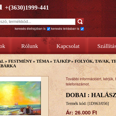
u
+(3630)1999-441
keresés életrajzban is
keresés leírásban is
ok
Rólunk
Kapcsolat
Szállítá
AL
»
FESTMÉNY
»
TÉMA
»
TÁJKÉP
»
FOLYÓK, TAVAK, 
ZBÁRKA
További információért, kérjük, 
telefonszámot.
DOBAI : HALÁS
Termék kód: [1D963/056]
Ár:
26.000 Ft