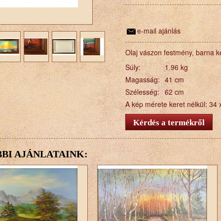
e-mail ajánlás
Olaj vászon festmény, barna k
Súly:
1.96 kg
Magasság:
41 cm
Szélesség:
62 cm
A kép mérete keret nélkül: 34 
BI AJÁNLATAINK: