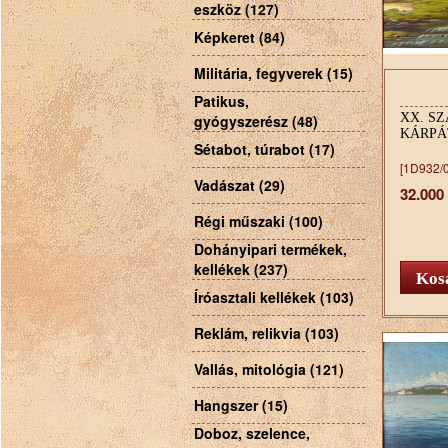
eszköz (127)
Képkeret (84)
Militária, fegyverek (15)
Patikus,
XX. SZ
gyógyszerész (48)
KÁRPÁ
Sétabot, túrabot (17)
[1D932/
Vadászat (29)
32.000
Régi műszaki (100)
Dohányipari termékek,
kellékek (237)
Íróasztali kellékek (103)
Reklám, relikvia (103)
Vallás, mitológia (121)
Hangszer (15)
Doboz, szelence,