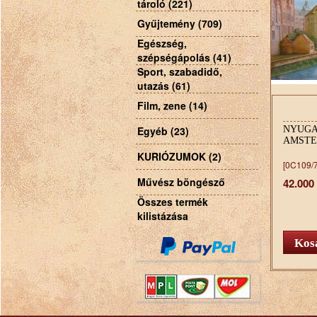
tároló (221)
Gyűjtemény (709)
Egészség,
szépségápolás (41)
Sport, szabadidő,
utazás (61)
Film, zene (14)
Egyéb (23)
NYUGA
AMST
KURIÓZUMOK (2)
[0C109/7
Művész böngésző
42.000
Összes termék
kilistázása