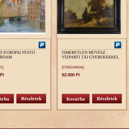
T-EURÓPAI FESTŐ :
ISMERETLEN MŰVÉSZ :
ERDAM
VÍZPARTI TÁJ GYEREKEKKEL
0]
[0T853/W006]
 Ft
62.000 Ft
Részletek
Részletek