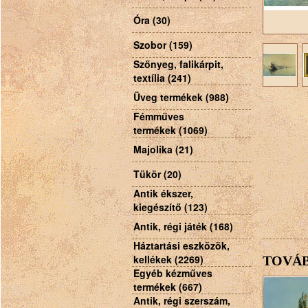
Óra (30)
Szobor (159)
Szőnyeg, falikárpit,
textília (241)
Üveg termékek (988)
Fémműves
termékek (1069)
Majolika (21)
Tükör (20)
Antik ékszer,
kiegészítő (123)
Antik, régi játék (168)
Háztartási eszközök,
kellékek (2269)
TOVÁB
Egyéb kézműves
termékek (667)
Antik, régi szerszám,