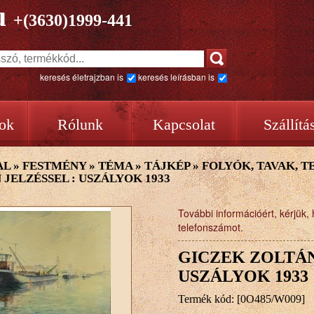
u
+(3630)1999-441
keresés életrajzban is
keresés leírásban is
ok
Rólunk
Kapcsolat
Szállítá
AL
»
FESTMÉNY
»
TÉMA
»
TÁJKÉP
»
FOLYÓK, TAVAK, 
 JELZÉSSEL : USZÁLYOK 1933
További információért, kérjük, 
telefonszámot.
GICZEK ZOLTÁN
USZÁLYOK 1933
Termék kód: [0O485/W009]