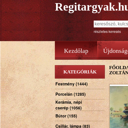
Regitargyak.h
részletes keresés
Kezdőlap
Újdonság
FŐOLD
KATEGÓRIÁK
ZOLTÁN
Festmény (1444)
Porcelán (1285)
Kerámia, népi
cserép (1056)
Bútor (155)
Csillár, lámpa (83)