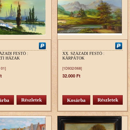
ÁZADI FESTŐ :
XX. SZÁZADI FESTŐ :
RTI HÁZAK
KÁRPÁTOK
101]
[1D932/068]
t
32.000 Ft
Részletek
Részletek