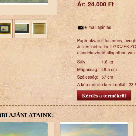
Ár:
24.000 Ft
e-mail ajánlás
Papír akvarell festmény, üvegl
Jelzés jobbra lent: GICZEK ZO
ajándékozható állapotban van.
Súly:
1.8 kg
Magasság:
46.5 cm
Szélesség:
57 cm
A kép mérete keret nélkül: 23.
BI AJÁNLATAINK: