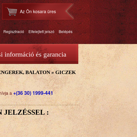
Az Ön kosara üres
Regisztració
Elfelejtett jelszó
Belépés
si információ és garancia
TENGEREK, BALATON
»
GICZEK
+(36 30) 1999-441
hívja a
 JELZÉSSEL :