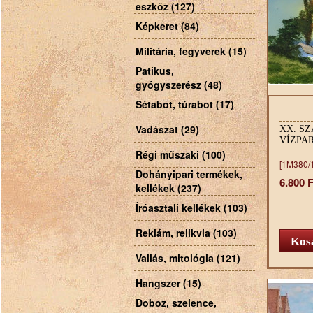
eszköz (127)
Képkeret (84)
Militária, fegyverek (15)
Patikus,
gyógyszerész (48)
Sétabot, túrabot (17)
Vadászat (29)
XX. SZ
VÍZPA
Régi műszaki (100)
[1M380/
Dohányipari termékek,
6.800 F
kellékek (237)
Íróasztali kellékek (103)
Reklám, relikvia (103)
Vallás, mitológia (121)
Hangszer (15)
Doboz, szelence,