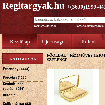
Regitargyak.hu
+(3630)1999-44
részletes keresés
keresés életrajzban is
Kezdőlap
Újdonságok
Rólunk
FŐOLDAL
»
FÉMMŰVES TER
KATEGÓRIÁK
SZELENCE
Festmény (1444)
Porcelán (1285)
Kerámia, népi
cserép (1056)
Bútor (155)
Csillár, lámpa (83)