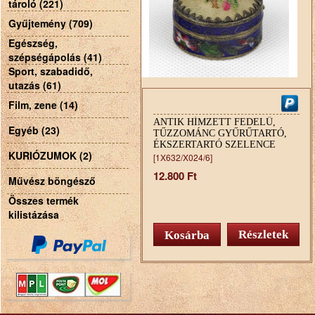
tároló (221)
Gyűjtemény (709)
Egészség,
szépségápolás (41)
Sport, szabadidő,
utazás (61)
Film, zene (14)
ANTIK HÍMZETT FEDELŰ,
Egyéb (23)
TŰZZOMÁNC GYŰRŰTARTÓ,
ÉKSZERTARTÓ SZELENCE
KURIÓZUMOK (2)
[1X632/X024/6]
12.800 Ft
Művész böngésző
Összes termék
kilistázása
Részletek