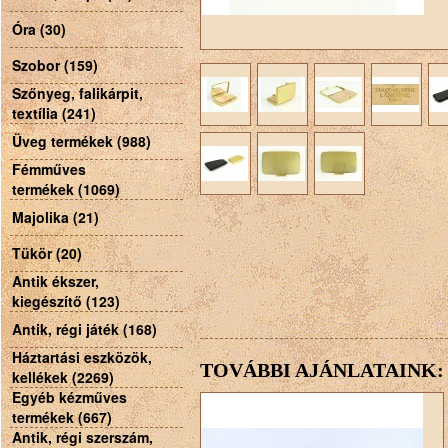
Óra (30)
Szobor (159)
Szőnyeg, falikárpit,
textília (241)
Üveg termékek (988)
Fémműves
termékek (1069)
Majolika (21)
Tükör (20)
Antik ékszer,
kiegészítő (123)
Antik, régi játék (168)
Háztartási eszközök,
TOVÁBBI AJÁNLATAINK:
kellékek (2269)
Egyéb kézműves
termékek (667)
Antik, régi szerszám,