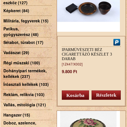
eszköz (127)
Képkeret (84)
Militária, fegyverek (15)
Patikus,
gyógyszerész (48)
Sétabot, túrabot (17)
IPARMŰVÉSZETI RÉZ
Vadászat (29)
CIGARETTÁZÓ KÉSZLET 3
DARAB
Régi műszaki (100)
[1Z447/X002]
Dohányipari termékek,
9.800 Ft
kellékek (237)
Íróasztali kellékek (103)
Reklám, relikvia (103)
Részletek
Vallás, mitológia (121)
Hangszer (15)
Doboz, szelence,