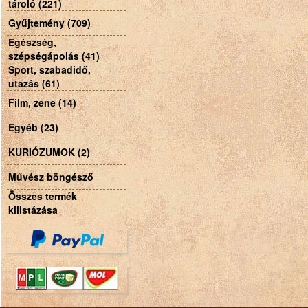
tároló (221)
Gyűjtemény (709)
Egészség,
szépségápolás (41)
Sport, szabadidő,
utazás (61)
Film, zene (14)
Egyéb (23)
KURIÓZUMOK (2)
Művész böngésző
Összes termék
kilistázása