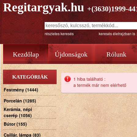
Regitargyak.hu
+(3630)1999-44
részletes keresés
keresés életrajzban is
Kezdőlap
Újdonságok
Rólunk
KATEGÓRIÁK
1 hiba található :
a termék már nem elérhető
Festmény (1444)
Porcelán (1285)
Kerámia, népi
cserép (1056)
Bútor (155)
Csillár, lámpa (83)