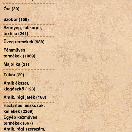
Óra (30)
Szobor (159)
Szőnyeg, falikárpit,
textília (241)
Üveg termékek (988)
Fémműves
termékek (1069)
Majolika (21)
Tükör (20)
Antik ékszer,
kiegészítő (123)
Antik, régi játék (168)
Háztartási eszközök,
kellékek (2269)
Egyéb kézműves
termékek (667)
Antik, régi szerszám,