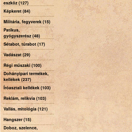
eszköz (127)
Képkeret (84)
Militária, fegyverek (15)
Patikus,
gyógyszerész (48)
Sétabot, túrabot (17)
Vadászat (29)
Régi műszaki (100)
Dohányipari termékek,
kellékek (237)
Íróasztali kellékek (103)
Reklám, relikvia (103)
Vallás, mitológia (121)
Hangszer (15)
Doboz, szelence,