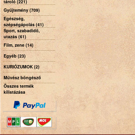
tároló (221)
Gyűjtemény (709)
Egészség,
szépségápolás (41)
Sport, szabadidő,
utazás (61)
Film, zene (14)
Egyéb (23)
KURIÓZUMOK (2)
Művész böngésző
Összes termék
kilistázása