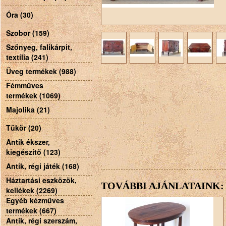
Óra (30)
Szobor (159)
Szőnyeg, falikárpit,
textília (241)
Üveg termékek (988)
Fémműves
termékek (1069)
Majolika (21)
Tükör (20)
Antik ékszer,
kiegészítő (123)
Antik, régi játék (168)
Háztartási eszközök,
TOVÁBBI AJÁNLATAINK:
kellékek (2269)
Egyéb kézműves
termékek (667)
Antik, régi szerszám,