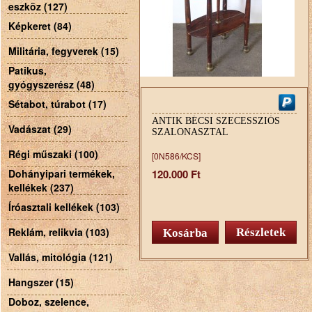
eszköz (127)
Képkeret (84)
Militária, fegyverek (15)
Patikus,
gyógyszerész (48)
Sétabot, túrabot (17)
ANTIK BÉCSI SZECESSZIÓS
Vadászat (29)
SZALONASZTAL
Régi műszaki (100)
[0N586/KCS]
Dohányipari termékek,
120.000 Ft
kellékek (237)
Íróasztali kellékek (103)
Reklám, relikvia (103)
Részletek
Vallás, mitológia (121)
Hangszer (15)
Doboz, szelence,