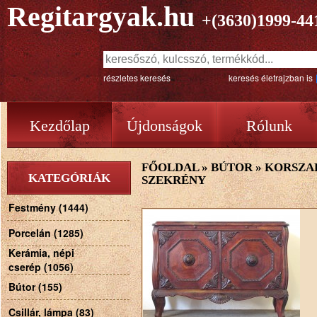
Regitargyak.hu
+(3630)1999-44
részletes keresés
keresés életrajzban is
Kezdőlap
Újdonságok
Rólunk
FŐOLDAL
»
BÚTOR
»
KORSZAK
KATEGÓRIÁK
SZEKRÉNY
Festmény (1444)
Porcelán (1285)
Kerámia, népi
cserép (1056)
Bútor (155)
Csillár, lámpa (83)